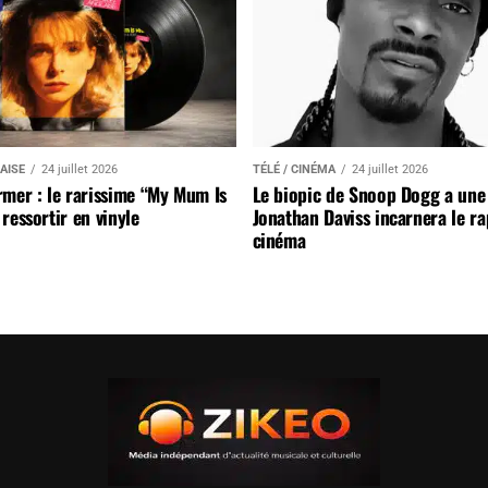
AISE
24 juillet 2026
TÉLÉ / CINÉMA
24 juillet 2026
mer : le rarissime “My Mum Is
Le biopic de Snoop Dogg a une 
ressortir en vinyle
Jonathan Daviss incarnera le r
cinéma