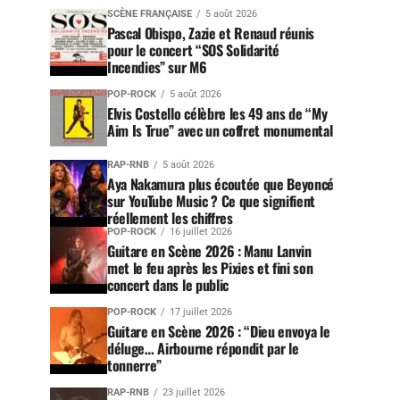
SCÈNE FRANÇAISE
5 août 2026
Pascal Obispo, Zazie et Renaud réunis
pour le concert “SOS Solidarité
Incendies” sur M6
POP-ROCK
5 août 2026
Elvis Costello célèbre les 49 ans de “My
Aim Is True” avec un coffret monumental
RAP-RNB
5 août 2026
Aya Nakamura plus écoutée que Beyoncé
sur YouTube Music ? Ce que signifient
réellement les chiffres
POP-ROCK
16 juillet 2026
Guitare en Scène 2026 : Manu Lanvin
met le feu après les Pixies et fini son
concert dans le public
POP-ROCK
17 juillet 2026
Guitare en Scène 2026 : “Dieu envoya le
déluge… Airbourne répondit par le
tonnerre”
RAP-RNB
23 juillet 2026