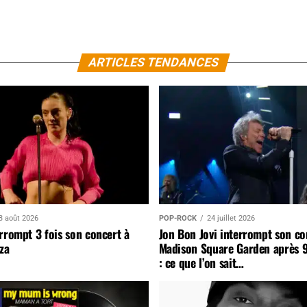
ARTICLES TENDANCES
3 août 2026
POP-ROCK
24 juillet 2026
rrompt 3 fois son concert à
Jon Bon Jovi interrompt son co
za
Madison Square Garden après 
: ce que l’on sait…