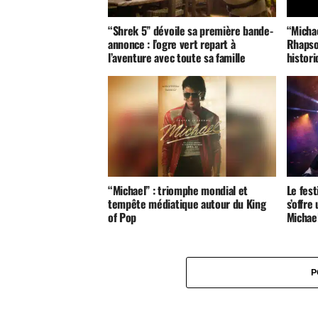
“Shrek 5” dévoile sa première bande-
“Micha
annonce : l’ogre vert repart à
Rhapso
l’aventure avec toute sa famille
histori
“Michael” : triomphe mondial et
Le fes
tempête médiatique autour du King
s’offre
of Pop
Michae
P