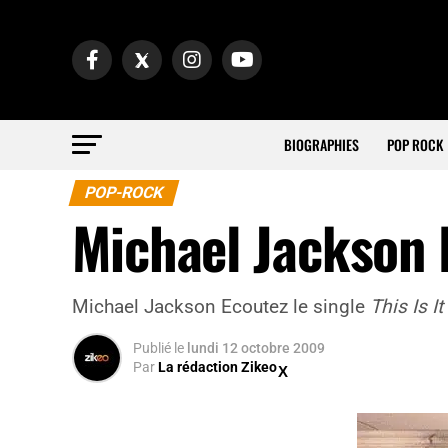
BIOGRAPHIES
POP ROCK
POP-ROCK
Michael Jackson 
Michael Jackson Ecoutez le single
This Is It
Publié
le
lundi 12 octobre 2009
Par
La rédaction Zikeo