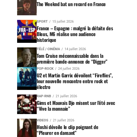
The Weeknd bat un record en France
SPORT
15 juillet 2026
France – Espagne : malgré la défaite des
Bleus, M6 réalise une audience
historique
TÉLÉ / CINÉMA
14 juillet 2026
Tom Cruise méconnaissable dans la
première bande-annonce de “Digger”
POP-ROCK
24 juillet 2026
U2 et Martin Garrix dévoilent “Fireflies”,
leur nouvelle rencontre entre rock et
électro
RAP-RNB
21 juillet 2026
Gims et Mauvais Djo misent sur l’été avec
“Vive la monnaie”
VIDEOS
21 juillet 2026
Hoshi dévoile le clip poignant de
“Pleurer en dansant”