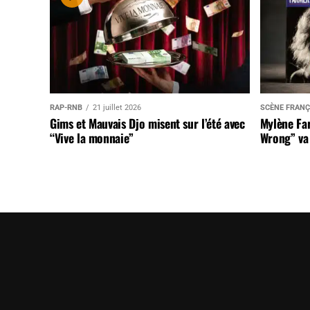
RAP-RNB
21 juillet 2026
SCÈNE FRANÇ
Gims et Mauvais Djo misent sur l’été avec
Mylène Far
“Vive la monnaie”
Wrong” va 