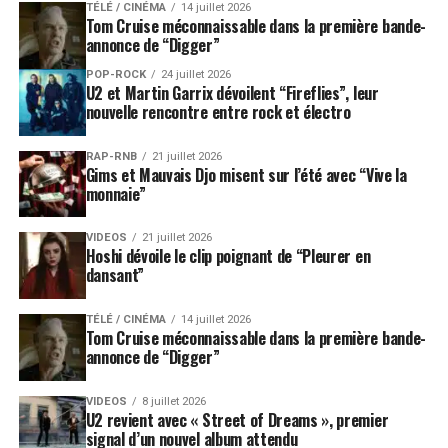
TÉLÉ / CINÉMA
14 juillet 2026
Tom Cruise méconnaissable dans la première bande-
annonce de “Digger”
POP-ROCK
24 juillet 2026
U2 et Martin Garrix dévoilent “Fireflies”, leur
nouvelle rencontre entre rock et électro
RAP-RNB
21 juillet 2026
Gims et Mauvais Djo misent sur l’été avec “Vive la
monnaie”
VIDEOS
21 juillet 2026
Hoshi dévoile le clip poignant de “Pleurer en
dansant”
TÉLÉ / CINÉMA
14 juillet 2026
Tom Cruise méconnaissable dans la première bande-
annonce de “Digger”
VIDEOS
8 juillet 2026
U2 revient avec « Street of Dreams », premier
signal d’un nouvel album attendu