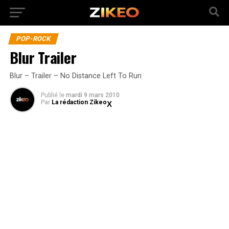
POP-ROCK
Blur Trailer
Blur – Trailer – No Distance Left To Run
Publié
le
mardi 9 mars 2010
Par
La rédaction Zikeo