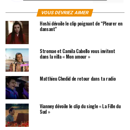
VOUS DEVRIEZ AIMER
Hoshi dévoile le clip poignant de “Pleurer en
dansant”
SUJETS ASSOCIÉS:
ADELE
CLIPS
EMELI SANDE
Stromae et Camila Cabello vous invitent
dans la villa « Mon amour »
Matthieu Chedid de retour dans ta radio
Vianney dévoile le clip du single « La Fille du
Sud »