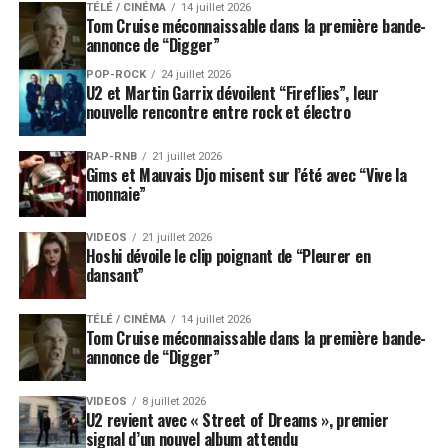
TÉLÉ / CINÉMA
14 juillet 2026
Tom Cruise méconnaissable dans la première bande-
annonce de “Digger”
POP-ROCK
24 juillet 2026
U2 et Martin Garrix dévoilent “Fireflies”, leur
nouvelle rencontre entre rock et électro
RAP-RNB
21 juillet 2026
Gims et Mauvais Djo misent sur l’été avec “Vive la
monnaie”
VIDEOS
21 juillet 2026
Hoshi dévoile le clip poignant de “Pleurer en
dansant”
TÉLÉ / CINÉMA
14 juillet 2026
Tom Cruise méconnaissable dans la première bande-
annonce de “Digger”
VIDEOS
8 juillet 2026
U2 revient avec « Street of Dreams », premier
signal d’un nouvel album attendu