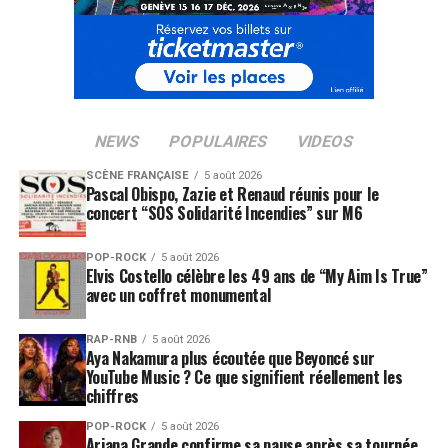
NEWS
POPULAIRES
VIDEOS
SCÈNE FRANÇAISE
5 août 2026
Pascal Obispo, Zazie et Renaud réunis pour le
concert “SOS Solidarité Incendies” sur M6
POP-ROCK
5 août 2026
Elvis Costello célèbre les 49 ans de “My Aim Is True”
avec un coffret monumental
RAP-RNB
5 août 2026
Aya Nakamura plus écoutée que Beyoncé sur
YouTube Music ? Ce que signifient réellement les
chiffres
POP-ROCK
5 août 2026
Ariana Grande confirme sa pause après sa tournée