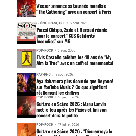
Weezer annonce sa tournée mondiale
“The Gathering” avec un concert à Paris
SCÈNE FRANÇAISE
5 août 2026
Pascal Obispo, Zazie et Renaud réunis
pour le concert “SOS Solidarité
Incendies” sur M6
POP-ROCK
5 août 2026
Elvis Costello célèbre les 49 ans de “My
Aim Is True” avec un coffret monumental
RAP-RNB
5 août 2026
Aya Nakamura plus écoutée que Beyoncé
sur YouTube Music ? Ce que signifient
réellement les chiffres
POP-ROCK
16 juillet 2026
Guitare en Scène 2026 : Manu Lanvin
met le feu après les Pixies et fini son
concert dans le public
POP-ROCK
17 juillet 2026
Guitare en Scène 2026 : “Dieu envoya le