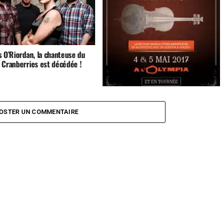
s O’Riordan, la chanteuse du
 Cranberries est décédée !
The Cranberries de retour pour une
tournée acoustique
OSTER UN COMMENTAIRE