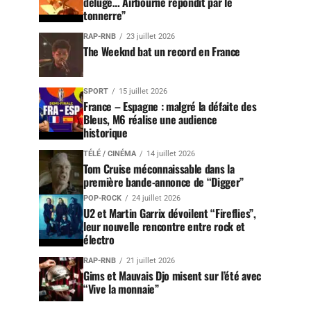
déluge… Airbourne répondit par le
tonnerre”
RAP-RNB
23 juillet 2026
The Weeknd bat un record en France
SPORT
15 juillet 2026
France – Espagne : malgré la défaite des
Bleus, M6 réalise une audience
historique
TÉLÉ / CINÉMA
14 juillet 2026
Tom Cruise méconnaissable dans la
première bande-annonce de “Digger”
POP-ROCK
24 juillet 2026
U2 et Martin Garrix dévoilent “Fireflies”,
leur nouvelle rencontre entre rock et
électro
RAP-RNB
21 juillet 2026
Gims et Mauvais Djo misent sur l’été avec
“Vive la monnaie”