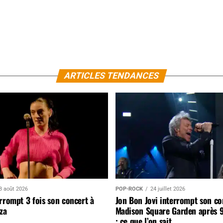
ARTICLES TENDANCES
3 août 2026
POP-ROCK
24 juillet 2026
rrompt 3 fois son concert à
Jon Bon Jovi interrompt son co
za
Madison Square Garden après 
: ce que l’on sait…