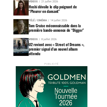
VIDEOS
21 juillet 2026
Hoshi dévoile le clip poignant de
“Pleurer en dansant”
TÉLÉ / CINÉMA
14 juillet 2026
Tom Cruise méconnaissable dans la
première bande-annonce de “Digger”
VIDEOS
8 juillet 2026
U2 revient avec « Street of Dreams »,
premier signal d’un nouvel album
attendu
PUBLICITÉ