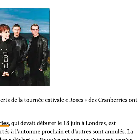
certs de la tournée estivale « Roses » des Cranberries ont
ies
, qui devait débuter le 18 juin à Londres, est
rtés à l’automne prochain et d’autres sont annulés. La
an a déclaré : «
Pour des raisons que j’aimerais garder