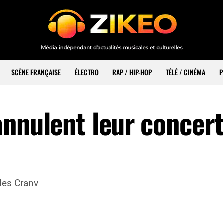
SCÈNE FRANÇAISE
ÉLECTRO
RAP / HIP-HOP
TÉLÉ / CINÉMA
P
nnulent leur concert
 des Cranv