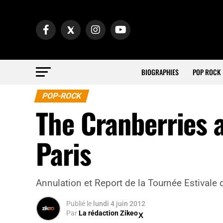
BIOGRAPHIES
POP ROCK
POP-ROCK
The Cranberries a
Paris
Annulation et Report de la Tournée Estivale
Publié
le
lundi 4 juin 2012
Par
La rédaction Zikeo