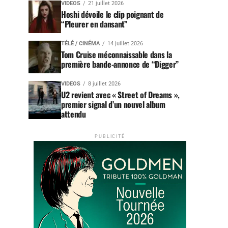
VIDEOS
21 juillet 2026
Hoshi dévoile le clip poignant de
“Pleurer en dansant”
TÉLÉ / CINÉMA
14 juillet 2026
Tom Cruise méconnaissable dans la
première bande-annonce de “Digger”
VIDEOS
8 juillet 2026
U2 revient avec « Street of Dreams »,
premier signal d’un nouvel album
attendu
PUBLICITÉ