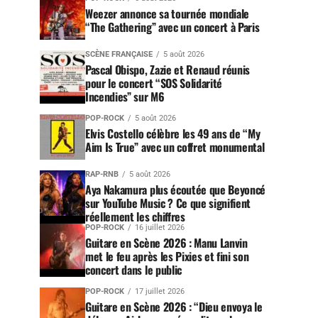
Weezer annonce sa tournée mondiale
“The Gathering” avec un concert à Paris
SCÈNE FRANÇAISE
5 août 2026
Pascal Obispo, Zazie et Renaud réunis
pour le concert “SOS Solidarité
Incendies” sur M6
POP-ROCK
5 août 2026
Elvis Costello célèbre les 49 ans de “My
Aim Is True” avec un coffret monumental
RAP-RNB
5 août 2026
Aya Nakamura plus écoutée que Beyoncé
sur YouTube Music ? Ce que signifient
réellement les chiffres
POP-ROCK
16 juillet 2026
Guitare en Scène 2026 : Manu Lanvin
met le feu après les Pixies et fini son
concert dans le public
POP-ROCK
17 juillet 2026
Guitare en Scène 2026 : “Dieu envoya le