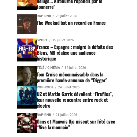
déluge… Airbourne répondit par le
tonnerre”
RAP-RNB
23 juillet 2026
The Weeknd bat un record en France
SPORT
15 juillet 2026
France – Espagne : malgré la défaite des
Bleus, M6 réalise une audience
historique
TÉLÉ / CINÉMA
14 juillet 2026
Tom Cruise méconnaissable dans la
première bande-annonce de “Digger”
POP-ROCK
24 juillet 2026
U2 et Martin Garrix dévoilent “Fireflies”,
leur nouvelle rencontre entre rock et
électro
RAP-RNB
21 juillet 2026
Gims et Mauvais Djo misent sur l’été avec
“Vive la monnaie”