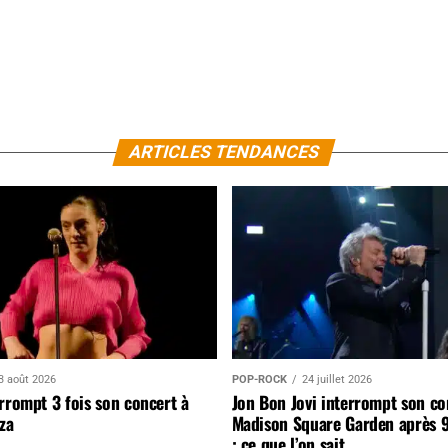
ARTICLES TENDANCES
3 août 2026
POP-ROCK
24 juillet 2026
rrompt 3 fois son concert à
Jon Bon Jovi interrompt son co
za
Madison Square Garden après 
: ce que l’on sait…