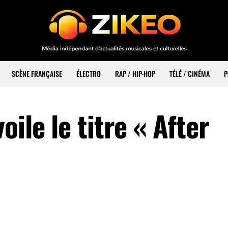
SCÈNE FRANÇAISE
ÉLECTRO
RAP / HIP-HOP
TÉLÉ / CINÉMA
P
ile le titre « After