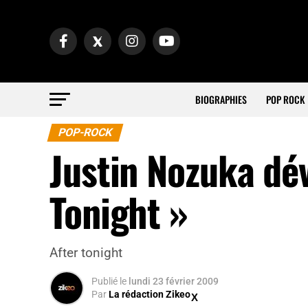
BIOGRAPHIES
POP ROCK
POP-ROCK
Justin Nozuka dévo
Tonight »
After tonight
Publié
le
lundi 23 février 2009
Par
La rédaction Zikeo