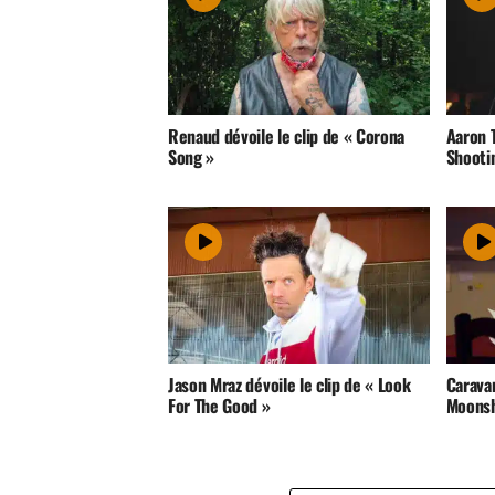
Renaud dévoile le clip de « Corona
Aaron T
Song »
Shooti
Jason Mraz dévoile le clip de « Look
Caravan
For The Good »
Moonsh