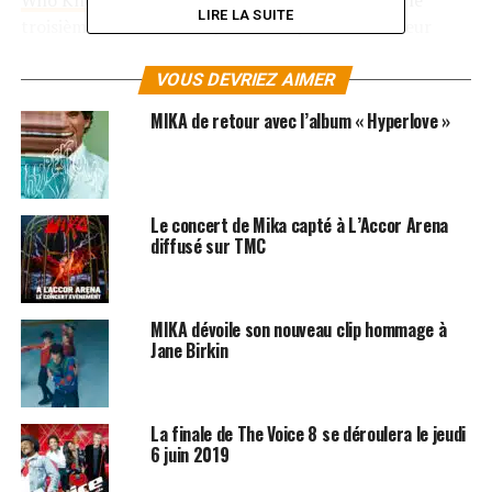
Who Knew Too Much
« , « The Origin of Love’ est le
LIRE LA SUITE
troisième album de Mika, annoncé par le fédérateur
premier single
Celebrate
. Ecrit par Mika, produit by Nick
Littlemore du groupe Empire of the Sun et featuring
VOUS DEVRIEZ AIMER
Pharrell Williams,
Celebrate
est une irrésistible pépite
MIKA de retour avec l’album « Hyperlove »
pop.
Le concert de Mika capté à L’Accor Arena
diffusé sur TMC
MIKA dévoile son nouveau clip hommage à
Jane Birkin
La finale de The Voice 8 se déroulera le jeudi
6 juin 2019