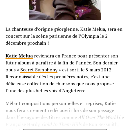
La chanteuse d’origine géorgienne, Katie Melua, sera en
concert sur la scène parisienne de l’Olympia le 2
décembre prochain !
Katie Melua
reviendra en France pour présenter son
futur album à paraître à la fin de l’année. Son dernier
opus «
Secret Symphony
» est sorti le 5 mars 2012.
Reconnaissable dès les premières notes, c’est une
délicieuse collection de chansons que nous propose
l’une des plus belles voix d’Angleterre.
Mêlant compositions personnelles et reprises, Katie
nous fera surement redécouvrir lors de son passage
dans l’hexagone des titres comme
All Over The World
de
Françoise Hardy,
Gold In Them Hills
de Ron Sexsmith,