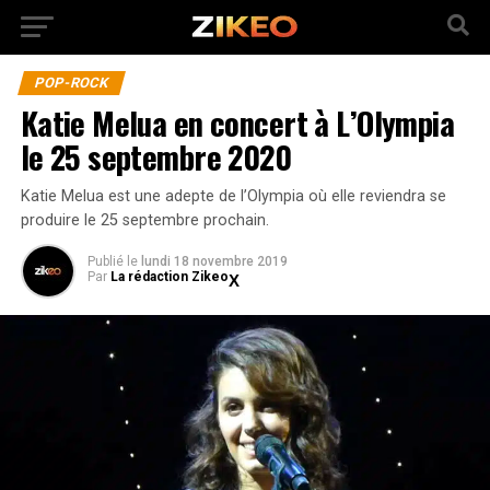
POP-ROCK
Katie Melua en concert à L’Olympia
le 25 septembre 2020
Katie Melua est une adepte de l’Olympia où elle reviendra se
produire le 25 septembre prochain.
Publié
le
lundi 18 novembre 2019
Par
La rédaction Zikeo