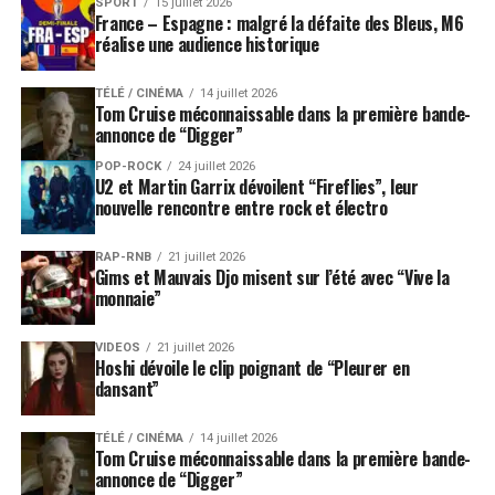
SPORT
15 juillet 2026
France – Espagne : malgré la défaite des Bleus, M6
réalise une audience historique
TÉLÉ / CINÉMA
14 juillet 2026
Tom Cruise méconnaissable dans la première bande-
annonce de “Digger”
POP-ROCK
24 juillet 2026
U2 et Martin Garrix dévoilent “Fireflies”, leur
nouvelle rencontre entre rock et électro
RAP-RNB
21 juillet 2026
Gims et Mauvais Djo misent sur l’été avec “Vive la
monnaie”
VIDEOS
21 juillet 2026
Hoshi dévoile le clip poignant de “Pleurer en
dansant”
TÉLÉ / CINÉMA
14 juillet 2026
Tom Cruise méconnaissable dans la première bande-
annonce de “Digger”