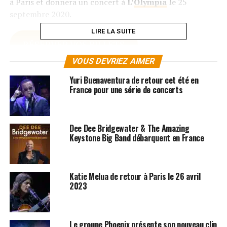
à Paris et donnera un concert à
L’
Olympia
l
e 25
septembre 2020.
LIRE LA SUITE
RÉSERVER VOS BILLETS
VOUS DEVRIEZ AIMER
SUJETS ASSOCIÉS:
KATIE MELUA
OLYMPIA
Yuri Buenaventura de retour cet été en
France pour une série de concerts
Dee Dee Bridgewater & The Amazing
Keystone Big Band débarquent en France
Katie Melua de retour à Paris le 26 avril
2023
Le groupe Phoenix présente son nouveau clip