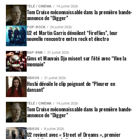
TÉLÉ / CINÉMA
14 juillet 2026
Tom Cruise méconnaissable dans la première bande-
annonce de “Digger”
POP-ROCK
24 juillet 2026
U2 et Martin Garrix dévoilent “Fireflies”, leur
nouvelle rencontre entre rock et électro
RAP-RNB
21 juillet 2026
Gims et Mauvais Djo misent sur l’été avec “Vive la
monnaie”
VIDEOS
21 juillet 2026
Hoshi dévoile le clip poignant de “Pleurer en
dansant”
TÉLÉ / CINÉMA
14 juillet 2026
Tom Cruise méconnaissable dans la première bande-
annonce de “Digger”
VIDEOS
8 juillet 2026
U2 revient avec « Street of Dreams », premier