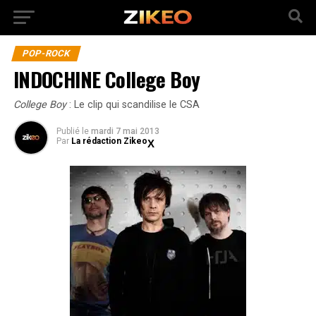
POP-ROCK
INDOCHINE College Boy
College Boy
: Le clip qui scandilise le CSA
Publié
le
mardi 7 mai 2013
Par
La rédaction Zikeo