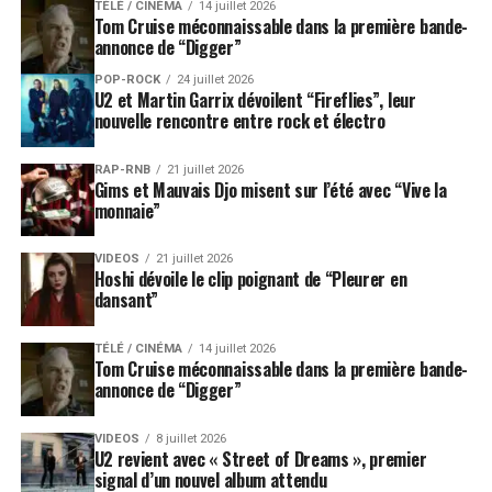
TÉLÉ / CINÉMA
14 juillet 2026
Tom Cruise méconnaissable dans la première bande-
annonce de “Digger”
POP-ROCK
24 juillet 2026
U2 et Martin Garrix dévoilent “Fireflies”, leur
nouvelle rencontre entre rock et électro
RAP-RNB
21 juillet 2026
Gims et Mauvais Djo misent sur l’été avec “Vive la
monnaie”
VIDEOS
21 juillet 2026
Hoshi dévoile le clip poignant de “Pleurer en
dansant”
TÉLÉ / CINÉMA
14 juillet 2026
Tom Cruise méconnaissable dans la première bande-
annonce de “Digger”
VIDEOS
8 juillet 2026
U2 revient avec « Street of Dreams », premier
signal d’un nouvel album attendu