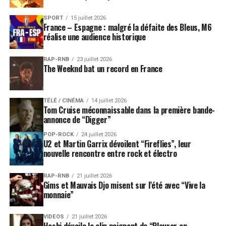
SPORT
15 juillet 2026
France – Espagne : malgré la défaite des Bleus, M6
réalise une audience historique
RAP-RNB
23 juillet 2026
The Weeknd bat un record en France
TÉLÉ / CINÉMA
14 juillet 2026
Tom Cruise méconnaissable dans la première bande-
annonce de “Digger”
POP-ROCK
24 juillet 2026
U2 et Martin Garrix dévoilent “Fireflies”, leur
nouvelle rencontre entre rock et électro
RAP-RNB
21 juillet 2026
Gims et Mauvais Djo misent sur l’été avec “Vive la
monnaie”
VIDEOS
21 juillet 2026