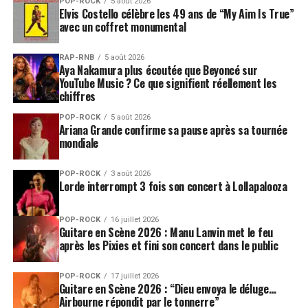
POP-ROCK
5 août 2026
Elvis Costello célèbre les 49 ans de “My Aim Is True”
avec un coffret monumental
RAP-RNB
5 août 2026
Aya Nakamura plus écoutée que Beyoncé sur
YouTube Music ? Ce que signifient réellement les
chiffres
POP-ROCK
5 août 2026
Ariana Grande confirme sa pause après sa tournée
mondiale
POP-ROCK
3 août 2026
Lorde interrompt 3 fois son concert à Lollapalooza
POP-ROCK
16 juillet 2026
Guitare en Scène 2026 : Manu Lanvin met le feu
après les Pixies et fini son concert dans le public
POP-ROCK
17 juillet 2026
Guitare en Scène 2026 : “Dieu envoya le déluge…
Airbourne répondit par le tonnerre”