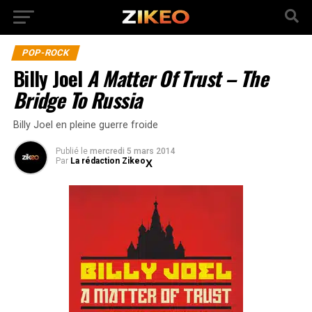
POP-ROCK
Billy Joel
A Matter Of Trust – The
Bridge To Russia
Billy Joel en pleine guerre froide
Publié
le
mercredi 5 mars 2014
Par
La rédaction Zikeo