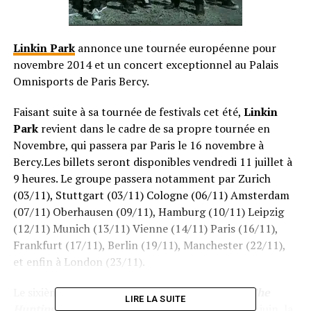
Linkin Park
annonce une tournée européenne pour
novembre 2014 et un concert exceptionnel au Palais
Omnisports de Paris Bercy.
Faisant suite à sa tournée de festivals cet été,
Linkin
Park
revient dans le cadre de sa propre tournée en
Novembre, qui passera par Paris le 16 novembre à
Bercy.Les billets seront disponibles vendredi 11 juillet à
9 heures. Le groupe passera notamment par Zurich
(03/11), Stuttgart (03/11) Cologne (06/11) Amsterdam
(07/11) Oberhausen (09/11), Hamburg (10/11) Leipzig
(12/11) Munich (13/11) Vienne (14/11) Paris (16/11),
Frankfurt (17/11), Berlin (19/11), Manchester (22/11),
et enfin à London (23/11).
Le sixième album studio de Linkin Park baptisé
The
LIRE LA SUITE
Hunting Party
, un énorme succès, est sorti le 16 juin, la