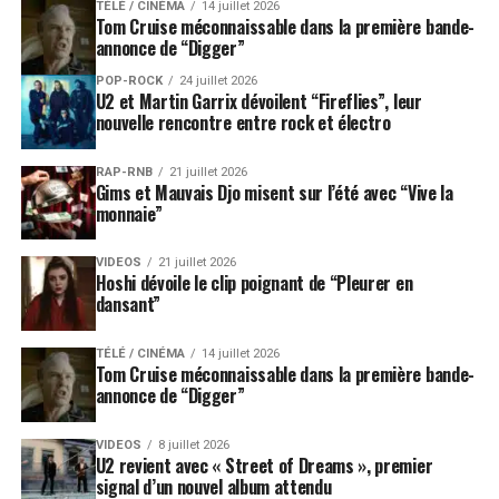
TÉLÉ / CINÉMA
14 juillet 2026
Tom Cruise méconnaissable dans la première bande-
annonce de “Digger”
POP-ROCK
24 juillet 2026
U2 et Martin Garrix dévoilent “Fireflies”, leur
nouvelle rencontre entre rock et électro
RAP-RNB
21 juillet 2026
Gims et Mauvais Djo misent sur l’été avec “Vive la
monnaie”
VIDEOS
21 juillet 2026
Hoshi dévoile le clip poignant de “Pleurer en
dansant”
TÉLÉ / CINÉMA
14 juillet 2026
Tom Cruise méconnaissable dans la première bande-
annonce de “Digger”
VIDEOS
8 juillet 2026
U2 revient avec « Street of Dreams », premier
signal d’un nouvel album attendu