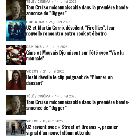
TÉLÉ / CINÉMA
14 juillet 2026
Tom Cruise méconnaissable dans la première bande-
annonce de “Digger”
POP-ROCK
24 juillet 2026
U2 et Martin Garrix dévoilent “Fireflies”, leur
nouvelle rencontre entre rock et électro
RAP-RNB
21 juillet 2026
Gims et Mauvais Djo misent sur l’été avec “Vive la
monnaie”
VIDEOS
21 juillet 2026
Hoshi dévoile le clip poignant de “Pleurer en
dansant”
TÉLÉ / CINÉMA
14 juillet 2026
Tom Cruise méconnaissable dans la première bande-
annonce de “Digger”
VIDEOS
8 juillet 2026
U2 revient avec « Street of Dreams », premier
signal d’un nouvel album attendu