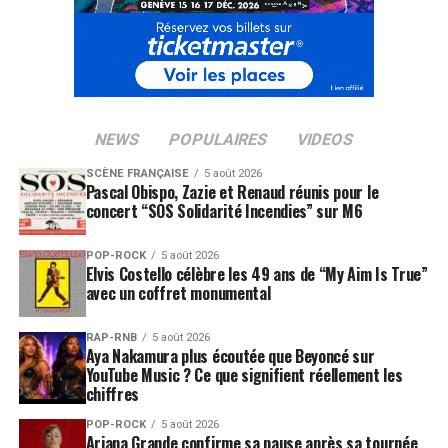
NEWS
POPULAIRES
VIDEOS
SCÈNE FRANÇAISE
5 août 2026
Pascal Obispo, Zazie et Renaud réunis pour le
concert “SOS Solidarité Incendies” sur M6
POP-ROCK
5 août 2026
Elvis Costello célèbre les 49 ans de “My Aim Is True”
avec un coffret monumental
RAP-RNB
5 août 2026
Aya Nakamura plus écoutée que Beyoncé sur
YouTube Music ? Ce que signifient réellement les
chiffres
POP-ROCK
5 août 2026
Ariana Grande confirme sa pause après sa tournée