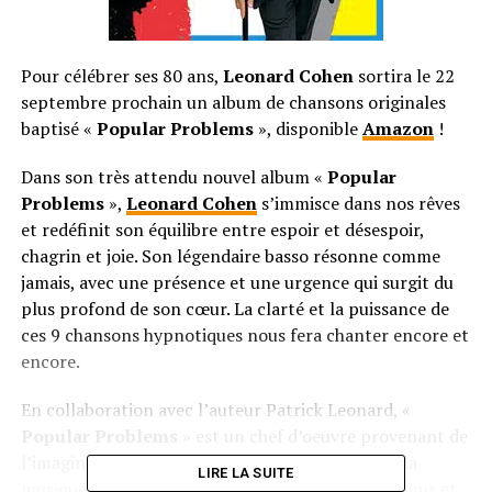
Pour célébrer ses 80 ans,
Leonard Cohen
sortira le 22
septembre prochain un album de chansons originales
baptisé «
Popular Problems
», disponible
Amazon
!
Dans son très attendu nouvel album
«
Popular
Problems
»
,
Leonard Cohen
s’immisce dans nos rêves
et redéfinit son équilibre entre espoir et désespoir,
chagrin et joie. Son légendaire basso résonne comme
jamais, avec une présence et une urgence qui surgit du
plus profond de son cœur. La clarté et la puissance de
ces 9 chansons hypnotiques nous fera chanter encore et
encore.
En collaboration avec l’auteur Patrick Leonard,
«
Popular Problems
»
est un chef d’oeuvre provenant de
l’imagination toujours fraîche d’une légende de la
LIRE LA SUITE
musique. Ses chansons fascinent les nouveaux venus et