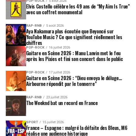
POP-ROCK
5 août 2026
Elvis Costello célèbre les 49 ans de “My Aim Is True”
avec un coffret monumental
RAP-RNB
5 août 2026
Aya Nakamura plus écoutée que Beyoncé sur
YouTube Music ? Ce que signifient réellement les
chiffres
POP-ROCK
16 juillet 2026
Guitare en Scène 2026 : Manu Lanvin met le feu
après les Pixies et fini son concert dans le public
POP-ROCK
17 juillet 2026
Guitare en Scène 2026 : “Dieu envoya le déluge…
Airbourne répondit par le tonnerre”
RAP-RNB
23 juillet 2026
The Weeknd bat un record en France
SPORT
15 juillet 2026
France – Espagne : malgré la défaite des Bleus, M6
réalise une audience historique