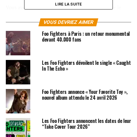
LIRE LA SUITE
Vous avez pu également découvrir le mois dernier le
trailer de leur série documentaire «
Foo Fighter The
Sonic Highways
». Le premier épisode de ce reportage
VOUS DEVRIEZ AIMER
en 8 parties sera disponible en France sur Canal + le 4
Foo Fighters à Paris : un retour monumental
décembre prochain !
devant 40.000 fans
LES ALBUMS DES FOO FIGHTERS SONT
DISPONIBLES ICI
Les Foo Fighters dévoilent le single « Caught
In The Echo »
SUJETS ASSOCIÉS:
DAVE GROHL
FOO FIGHTERS
Foo Fighters annonce « Your Favorite Toy »,
nouvel album attendu le 24 avril 2026
Les Foo Fighters annoncent les dates de leur
“Take Cover Tour 2026”