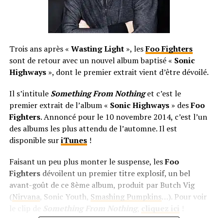
Trois ans après «
Wasting Light
», les
Foo Fighters
sont de retour avec un nouvel album baptisé «
Sonic
Highways
», dont le premier extrait vient d’être dévoilé.
Il s’intitule
Something From Nothing
et c’est le
premier extrait de l’album «
Sonic Highways
» des
Foo
Fighters
. Annoncé pour le 10 novembre 2014, c’est l’un
des albums les plus attendu de l’automne. Il est
disponible sur
iTunes
!
Faisant un peu plus monter le suspense, les
Foo
Fighters
dévoilent un premier titre explosif, un bel
avant-goût de ce 8ème album, produit par Butch Vig
(
Nirvana
, Sonic Youth,
Smashing Pumpkins
…). Pour voir
le clip de
Something From Nothing
,
cliquez ici
!