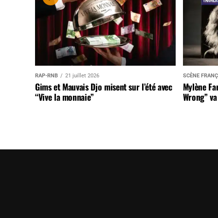
RAP-RNB
21 juillet 2026
SCÈNE FRANÇ
Gims et Mauvais Djo misent sur l’été avec
Mylène Far
“Vive la monnaie”
Wrong” va 