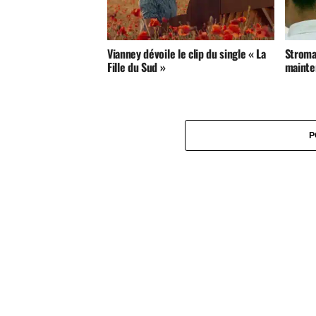
Vianney dévoile le clip du single « La
Stromae
Fille du Sud »
mainte
P