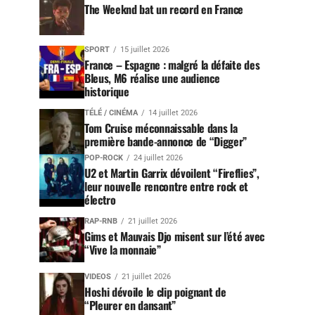
The Weeknd bat un record en France
SPORT
15 juillet 2026
France – Espagne : malgré la défaite des
Bleus, M6 réalise une audience
historique
TÉLÉ / CINÉMA
14 juillet 2026
Tom Cruise méconnaissable dans la
première bande-annonce de “Digger”
POP-ROCK
24 juillet 2026
U2 et Martin Garrix dévoilent “Fireflies”,
leur nouvelle rencontre entre rock et
électro
RAP-RNB
21 juillet 2026
Gims et Mauvais Djo misent sur l’été avec
“Vive la monnaie”
VIDEOS
21 juillet 2026
Hoshi dévoile le clip poignant de
“Pleurer en dansant”