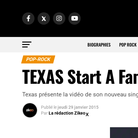
BIOGRAPHIES
POP ROCK
POP-ROCK
TEXAS Start A Fa
Texas présente la vidéo de son nouveau sin
Publié
le
jeudi 29 janvier 2015
Par
La rédaction Zikeo