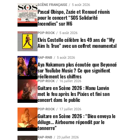
SCÈNE FRANÇAISE
5 août 2026
Pascal Obispo, Zazie et Renaud réunis
pour le concert “SOS Solidarité
Incendies” sur M6
POP-ROCK
5 août 2026
Elvis Costello célèbre les 49 ans de “My
Aim Is True” avec un coffret monumental
RAP-RNB
5 août 2026
Aya Nakamura plus écoutée que Beyoncé
sur YouTube Music ? Ce que signifient
réellement les chiffres
POP-ROCK
16 juillet 2026
Guitare en Scène 2026 : Manu Lanvin
met le feu après les Pixies et fini son
concert dans le public
POP-ROCK
17 juillet 2026
Guitare en Scène 2026 : “Dieu envoya le
déluge… Airbourne répondit par le
tonnerre”
RAP-RNB
23 juillet 2026