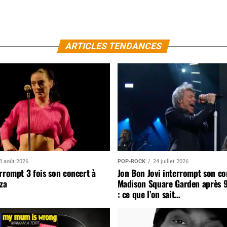
ARTICLES TENDANCES
3 août 2026
POP-ROCK
24 juillet 2026
rrompt 3 fois son concert à
Jon Bon Jovi interrompt son co
za
Madison Square Garden après 
: ce que l’on sait…