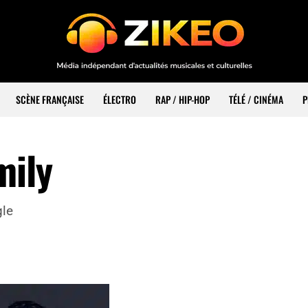
SCÈNE FRANÇAISE
ÉLECTRO
RAP / HIP-HOP
TÉLÉ / CINÉMA
P
mily
gle