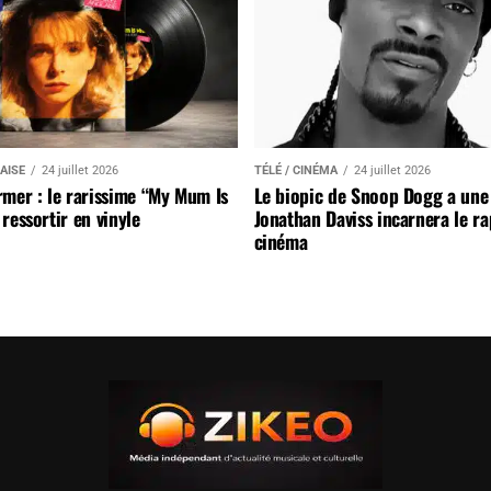
AISE
24 juillet 2026
TÉLÉ / CINÉMA
24 juillet 2026
mer : le rarissime “My Mum Is
Le biopic de Snoop Dogg a une 
ressortir en vinyle
Jonathan Daviss incarnera le r
cinéma