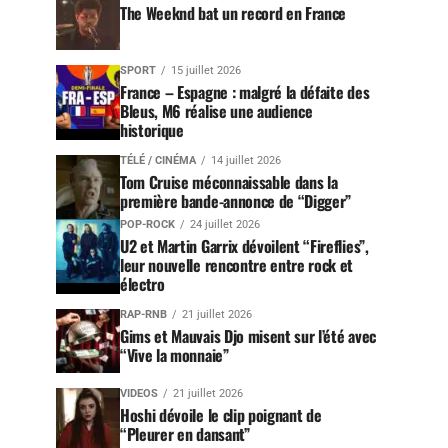
The Weeknd bat un record en France
SPORT
15 juillet 2026
France – Espagne : malgré la défaite des
Bleus, M6 réalise une audience
historique
TÉLÉ / CINÉMA
14 juillet 2026
Tom Cruise méconnaissable dans la
première bande-annonce de “Digger”
POP-ROCK
24 juillet 2026
U2 et Martin Garrix dévoilent “Fireflies”,
leur nouvelle rencontre entre rock et
électro
RAP-RNB
21 juillet 2026
Gims et Mauvais Djo misent sur l’été avec
“Vive la monnaie”
VIDEOS
21 juillet 2026
Hoshi dévoile le clip poignant de
“Pleurer en dansant”