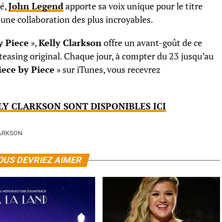
ié,
John Legend
apporte sa voix unique pour le titre
une collaboration des plus incroyables.
y Piece
»
,
Kelly Clarkson
offre un avant-goût de ce
 teasing original. Chaque jour, à compter du 23 jusqu’au
iece by Piece
»
sur iTunes, vous recevrez
LY CLARKSON SONT DISPONIBLES ICI
ARKSON
OUS DEVRIEZ AIMER