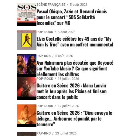
SCÈNE FRANÇAISE
5 août 2026
Pascal Obispo, Zazie et Renaud réunis
pour le concert “SOS Solidarité
Incendies” sur M6
POP-ROCK
5 août 2026
Elvis Costello célèbre les 49 ans de “My
Aim Is True” avec un coffret monumental
RAP-RNB
5 août 2026
Aya Nakamura plus écoutée que Beyoncé
sur YouTube Music ? Ce que signifient
réellement les chiffres
POP-ROCK
16 juillet 2026
Guitare en Scène 2026 : Manu Lanvin
met le feu après les Pixies et fini son
concert dans le public
POP-ROCK
17 juillet 2026
Guitare en Scène 2026 : “Dieu envoya le
déluge… Airbourne répondit par le
tonnerre”
RAP-RNB
23 juillet 2026