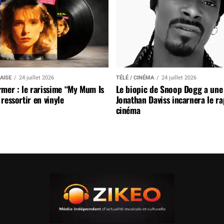
AISE
24 juillet 2026
TÉLÉ / CINÉMA
24 juillet 2026
mer : le rarissime “My Mum Is
Le biopic de Snoop Dogg a une 
ressortir en vinyle
Jonathan Daviss incarnera le r
cinéma