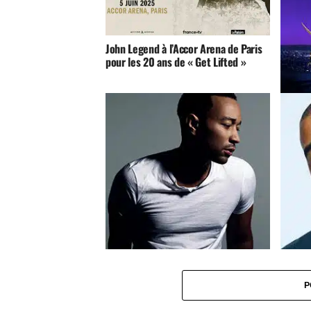
John Legend à l’Accor Arena de Paris
pour les 20 ans de « Get Lifted »
La La L
John Legend dit avoir perçu que
Kanye 
Kanye West allait mal
contre 
P