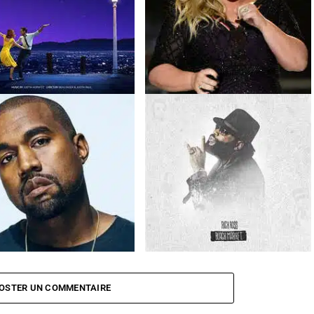
and (BO)
Le cadeau inoubliable de Kelly
Clarkson à une fan
West pique une grosse colère
Rick Ross
Black Market
un paparazzi
OSTER UN COMMENTAIRE