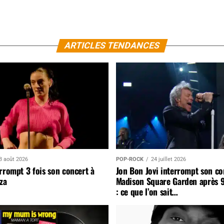
ARTICLES TENDANCES
3 août 2026
POP-ROCK
24 juillet 2026
rrompt 3 fois son concert à
Jon Bon Jovi interrompt son co
za
Madison Square Garden après 
: ce que l’on sait…