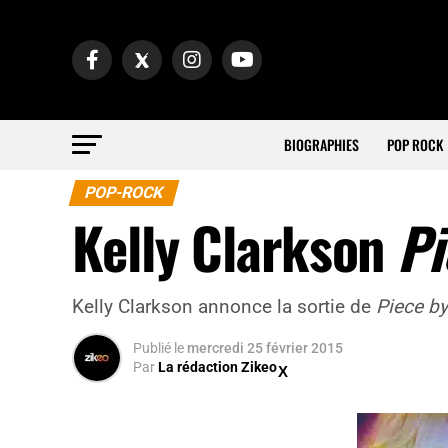
BIOGRAPHIES
POP ROCK
POP-ROCK
Kelly Clarkson
Pi
Kelly Clarkson annonce la sortie de
Piece by
Publié
le
mercredi 25 février 2015
Par
La rédaction Zikeo