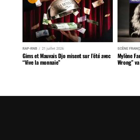
RAP-RNB
21 juillet 2026
SCÈNE FRANÇ
Gims et Mauvais Djo misent sur l’été avec
Mylène Far
“Vive la monnaie”
Wrong” va 