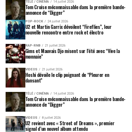
TÉLÉ / CINÉMA
14 juillet 2026
Tom Cruise méconnaissable dans la première bande-
annonce de “Digger”
POP-ROCK
24 juillet 2026
U2 et Martin Garrix dévoilent “Fireflies”, leur
nouvelle rencontre entre rock et électro
RAP-RNB
21 juillet 2026
Gims et Mauvais Djo misent sur l’été avec “Vive la
monnaie”
VIDEOS
21 juillet 2026
Hoshi dévoile le clip poignant de “Pleurer en
dansant”
TÉLÉ / CINÉMA
14 juillet 2026
Tom Cruise méconnaissable dans la première bande-
annonce de “Digger”
VIDEOS
8 juillet 2026
U2 revient avec « Street of Dreams », premier
signal d’un nouvel album attendu