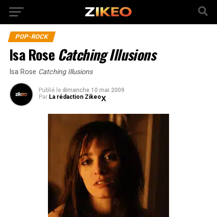
POP-ROCK
Isa Rose
Catching Illusions
Isa Rose
Catching Illusions
Publié
le
dimanche 10 mai 2009
Par
La rédaction Zikeo