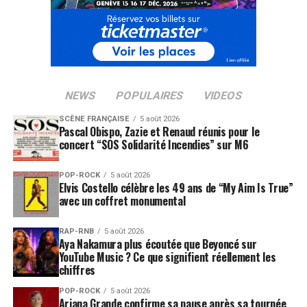
NEWS
POPULAIRES
VIDEOS
SCÈNE FRANÇAISE
5 août 2026
Pascal Obispo, Zazie et Renaud réunis pour le
concert “SOS Solidarité Incendies” sur M6
POP-ROCK
5 août 2026
Elvis Costello célèbre les 49 ans de “My Aim Is True”
avec un coffret monumental
RAP-RNB
5 août 2026
Aya Nakamura plus écoutée que Beyoncé sur
YouTube Music ? Ce que signifient réellement les
chiffres
POP-ROCK
5 août 2026
Ariana Grande confirme sa pause après sa tournée