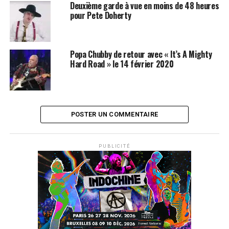
Si comme nous, vous aimez son univers n’hésitez pas à
Deuxième garde à vue en moins de 48 heures
acheter son album en avant première. Non pas sur
pour Pete Doherty
itunes, mais sur un jeune site prometteur :
vibetrigger.com. Un site qui plus loin que la simple vente
de musique, désire devenir un soutien précieux aux
Popa Chubby de retour avec « It’s A Mighty
jeunes artistes.
Hard Road » le 14 février 2020
Quoiqu’il en soit, nous sommes fier de vous avoir fait
découvrir en premier ce jeune groupe et nous vous
souhaitons une bonne écoute.
POSTER UN COMMENTAIRE
SUJETS ASSOCIÉS:
POP
ROCK
PUBLICITÉ