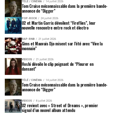
TÉLÉ / CINÉMA
14 juillet 2026
Tom Cruise méconnaissable dans la première bande-
annonce de “Digger”
POP-ROCK
24 juillet 2026
U2 et Martin Garrix dévoilent “Fireflies”, leur
nouvelle rencontre entre rock et électro
RAP-RNB
21 juillet 2026
Gims et Mauvais Djo misent sur l’été avec “Vive la
monnaie”
VIDEOS
21 juillet 2026
Hoshi dévoile le clip poignant de “Pleurer en
dansant”
TÉLÉ / CINÉMA
14 juillet 2026
Tom Cruise méconnaissable dans la première bande-
annonce de “Digger”
VIDEOS
8 juillet 2026
U2 revient avec « Street of Dreams », premier
signal d’un nouvel album attendu