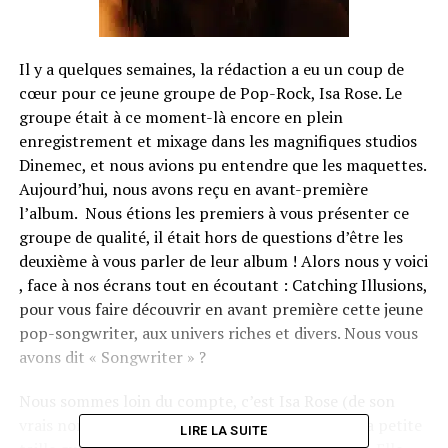
Il y a quelques semaines, la rédaction a eu un coup de
cœur pour ce jeune groupe de Pop-Rock, Isa Rose. Le
groupe était à ce moment-là encore en plein
enregistrement et mixage dans les magnifiques studios
Dinemec, et nous avions pu entendre que les maquettes.
Aujourd’hui, nous avons reçu en avant-première
l’album. Nous étions les premiers à vous présenter ce
groupe de qualité, il était hors de questions d’être les
deuxième à vous parler de leur album ! Alors nous y voici
, face à nos écrans tout en écoutant : Catching Illusions,
pour vous faire découvrir en avant première cette jeune
pop-songwriter, aux univers riches et divers. Nous vous
avons dit « Songwriter » ?
Nous sommes loin du compte, c’est Isa Rose (de son
vrais nom Isabelle Rojas) et surtout du haut de sa petite
LIRE LA SUITE