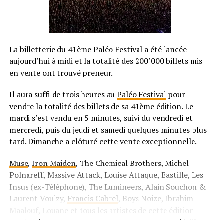
La billetterie du 41ème Paléo Festival a été lancée
aujourd’hui à midi et la totalité des 200’000 billets mis
en vente ont trouvé preneur.
Il aura suffi de trois heures au
Paléo Festival
pour
vendre la totalité des billets de sa 41ème édition. Le
mardi s’est vendu en 5 minutes, suivi du vendredi et
mercredi, puis du jeudi et samedi quelques minutes plus
tard. Dimanche a clôturé cette vente exceptionnelle.
Muse
,
Iron Maiden
, The Chemical Brothers, Michel
Polnareff, Massive Attack, Louise Attaque, Bastille, Les
Insus (ex-Téléphone), The Lumineers, Alain Souchon &
Laurent Voulzy,
Francis Cabrel
, Boys Noize, Ibrahim
Maalouf, Louane et tous les artistes de cette édition