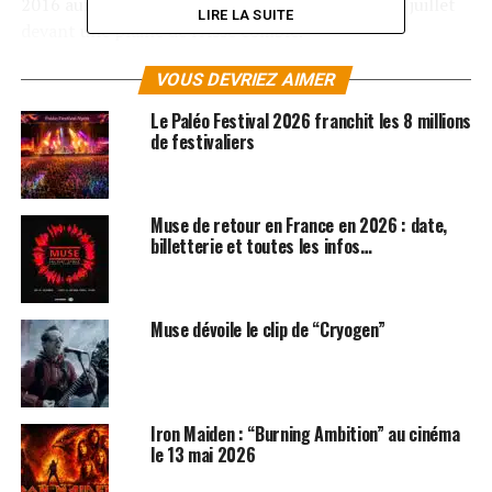
2016 auront le plaisir de se produire du 19 au 24 juillet
LIRE LA SUITE
devant une plaine de l’Asse comble.
A noter qu’une session de rattrapage pour réussir à
VOUS DEVRIEZ AIMER
choper des billets aura lieu avec la « bourse aux billets »,
Le Paléo Festival 2026 franchit les 8 millions
qui sera mise en ligne le lundi 2 mai à midi sur paleo.ch.
de festivaliers
De plus, durant le Festival, 1’500 billets seront mis en
vente chaque jour dès 9h00 pour le soir même sur
paleo.ch.
Muse de retour en France en 2026 : date,
billetterie et toutes les infos…
SUJETS ASSOCIÉS:
IRON MAIDEN
MUSE
PALÉO FESTIVAL
Muse dévoile le clip de “Cryogen”
Iron Maiden : “Burning Ambition” au cinéma
le 13 mai 2026