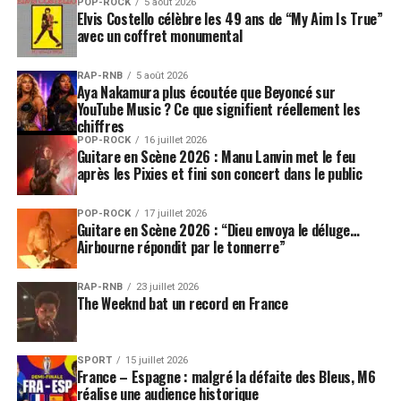
POP-ROCK
5 août 2026
Elvis Costello célèbre les 49 ans de “My Aim Is True”
avec un coffret monumental
RAP-RNB
5 août 2026
Aya Nakamura plus écoutée que Beyoncé sur
YouTube Music ? Ce que signifient réellement les
chiffres
POP-ROCK
16 juillet 2026
Guitare en Scène 2026 : Manu Lanvin met le feu
après les Pixies et fini son concert dans le public
POP-ROCK
17 juillet 2026
Guitare en Scène 2026 : “Dieu envoya le déluge…
Airbourne répondit par le tonnerre”
RAP-RNB
23 juillet 2026
The Weeknd bat un record en France
SPORT
15 juillet 2026
France – Espagne : malgré la défaite des Bleus, M6
réalise une audience historique