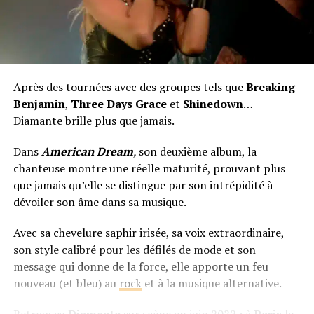
Après des tournées avec des groupes tels que
Breaking
Benjamin
,
Three Days Grace
et
Shinedown
…
Diamante brille plus que jamais.
Dans
American Dream
,
son deuxième album, la
chanteuse montre une réelle maturité, prouvant plus
que jamais qu’elle se distingue par son intrépidité à
dévoiler son âme dans sa musique.
Avec sa chevelure saphir irisée, sa voix extraordinaire,
son style calibré pour les défilés de mode et son
message qui donne de la force, elle apporte un feu
nouveau (et bleu) au
rock
et à la musique alternative.
Retrouvez
Diamante
sur scène en juin 2022 : à
Paris
le