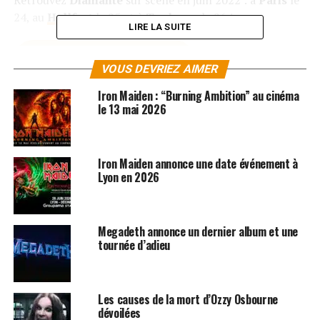
24, au
Hellfest
le 25 et à
Toulouse
le 26 !
LIRE LA SUITE
RÉSERVER VOS BILLETS
VOUS DEVRIEZ AIMER
Iron Maiden : “Burning Ambition” au cinéma
SUJETS ASSOCIÉS:
BLONDIE
HELLFEST
IRON MAIDEN
METALLICA
le 13 mai 2026
Iron Maiden annonce une date événement à
Lyon en 2026
Megadeth annonce un dernier album et une
tournée d’adieu
Les causes de la mort d’Ozzy Osbourne
dévoilées