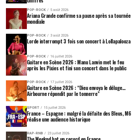
chiffres
POP-ROCK
5 août 2026
Ariana Grande confirme sa pause après sa tournée
mondiale
POP-ROCK
3 août 2026
Lorde interrompt 3 fois son concert à Lollapalooza
POP-ROCK
16 juillet 2026
Guitare en Scène 2026 : Manu Lanvin met le feu
après les Pixies et fini son concert dans le public
POP-ROCK
17 juillet 2026
Guitare en Scène 2026 : “Dieu envoya le déluge…
Airbourne répondit par le tonnerre”
SPORT
15 juillet 2026
France – Espagne : malgré la défaite des Bleus, M6
réalise une audience historique
RAP-RNB
23 juillet 2026
The Weeknd bat un record en France