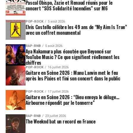
expérimentale et profondément sincère du groupe.
Pascal Obispo, Zazie et Renaud réunis pour le
concert “SOS Solidarité Incendies” sur M6
Sa publication officielle vient compléter un pan
longtemps manquant de leur discographie et confirme
POP-ROCK
5 août 2026
Elvis Costello célèbre les 49 ans de “My Aim Is True”
l’importance de Brian Wilson comme l’un des
avec un coffret monumental
compositeurs les plus singuliers de la musique populaire
du XXᵉ siècle.
RAP-RNB
5 août 2026
Aya Nakamura plus écoutée que Beyoncé sur
YouTube Music ? Ce que signifient réellement les
Un album culte enfin accessible
chiffres
POP-ROCK
16 juillet 2026
Avec cette sortie tardive mais très attendue,
«
Guitare en Scène 2026 : Manu Lanvin met le feu
après les Pixies et fini son concert dans le public
Adult/Child »
trouve enfin la place qu’il mérite. Un
album hors normes, longtemps incompris, désormais
reconnu comme un témoignage précieux d’une époque
POP-ROCK
17 juillet 2026
Guitare en Scène 2026 : “Dieu envoya le déluge…
et d’un esprit créatif unique.
Airbourne répondit par le tonnerre”
LES ALBUMS DES BEACH BOYS SONT DISPONIBLES
RAP-RNB
23 juillet 2026
ICI
The Weeknd bat un record en France