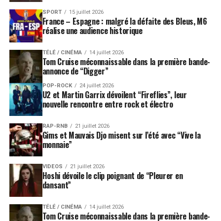
SUJETS ASSOCIÉS:
BEACH BOYS
BRIAN WILSON
SPORT
15 juillet 2026
France – Espagne : malgré la défaite des Bleus, M6
réalise une audience historique
TÉLÉ / CINÉMA
14 juillet 2026
Tom Cruise méconnaissable dans la première bande-
annonce de “Digger”
POP-ROCK
24 juillet 2026
U2 et Martin Garrix dévoilent “Fireflies”, leur
nouvelle rencontre entre rock et électro
RAP-RNB
21 juillet 2026
Gims et Mauvais Djo misent sur l’été avec “Vive la
monnaie”
VIDEOS
21 juillet 2026
Hoshi dévoile le clip poignant de “Pleurer en
dansant”
TÉLÉ / CINÉMA
14 juillet 2026
Tom Cruise méconnaissable dans la première bande-