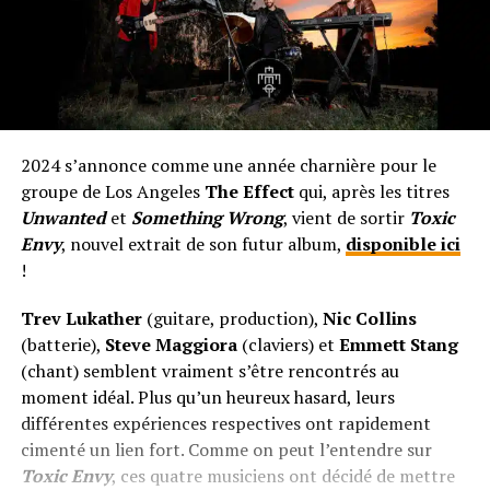
2024 s’annonce comme une année charnière pour le
groupe de Los Angeles
The Effect
qui, après les titres
Unwanted
et
Something Wrong
, vient de sortir
Toxic
Envy
, nouvel extrait de son futur album,
disponible ici
!
Trev Lukather
(guitare, production),
Nic Collins
(batterie),
Steve Maggiora
(claviers) et
Emmett Stang
(chant) semblent vraiment s’être rencontrés au
moment idéal. Plus qu’un heureux hasard, leurs
différentes expériences respectives ont rapidement
cimenté un lien fort. Comme on peut l’entendre sur
Toxic Envy
, ces quatre musiciens ont décidé de mettre