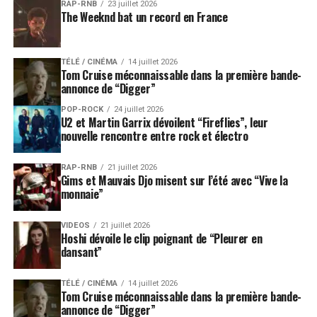
RAP-RNB
23 juillet 2026
The Weeknd bat un record en France
TÉLÉ / CINÉMA
14 juillet 2026
Tom Cruise méconnaissable dans la première bande-
annonce de “Digger”
POP-ROCK
24 juillet 2026
U2 et Martin Garrix dévoilent “Fireflies”, leur
nouvelle rencontre entre rock et électro
RAP-RNB
21 juillet 2026
Gims et Mauvais Djo misent sur l’été avec “Vive la
monnaie”
VIDEOS
21 juillet 2026
Hoshi dévoile le clip poignant de “Pleurer en
dansant”
TÉLÉ / CINÉMA
14 juillet 2026
Tom Cruise méconnaissable dans la première bande-
annonce de “Digger”