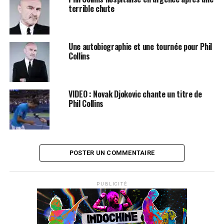
Collins
. Ils se sont liés d’amitié courant 2023 et ont
terrible chute
décidé d’écrire et d’enregistrer ensemble, avant
d’accueillir peu après Steve et Emmett.
Une autobiographie et une tournée pour Phil
Le quatuor arrive en Europe en juin prochain et se
Collins
produira notamment en ouverture des concerts du
groupe
Toto
. Alors ne manquez pas leur concert au
Petit Bain
le 10 juin prochain. Les places sont
VIDEO : Novak Djokovic chante un titre de
disponibles sur le site
Ticketmaster
!
Phil Collins
SUJETS ASSOCIÉS:
GENESIS
PHIL COLLINS
POSTER UN COMMENTAIRE
PUBLICITÉ