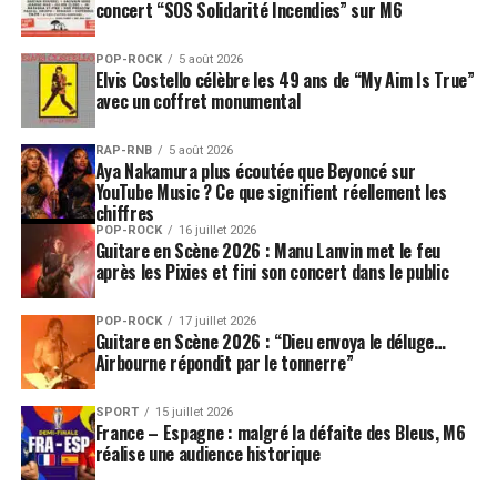
concert “SOS Solidarité Incendies” sur M6
POP-ROCK
5 août 2026
Elvis Costello célèbre les 49 ans de “My Aim Is True”
avec un coffret monumental
RAP-RNB
5 août 2026
Aya Nakamura plus écoutée que Beyoncé sur
YouTube Music ? Ce que signifient réellement les
chiffres
POP-ROCK
16 juillet 2026
Guitare en Scène 2026 : Manu Lanvin met le feu
après les Pixies et fini son concert dans le public
POP-ROCK
17 juillet 2026
Guitare en Scène 2026 : “Dieu envoya le déluge…
Airbourne répondit par le tonnerre”
SPORT
15 juillet 2026
France – Espagne : malgré la défaite des Bleus, M6
réalise une audience historique