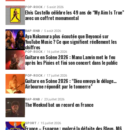
POP-ROCK
5 août 2026
Elvis Costello célèbre les 49 ans de “My Aim Is True”
avec un coffret monumental
RAP-RNB
5 août 2026
Aya Nakamura plus écoutée que Beyoncé sur
YouTube Music ? Ce que signifient réellement les
chiffres
POP-ROCK
16 juillet 2026
Guitare en Scène 2026 : Manu Lanvin met le feu
après les Pixies et fini son concert dans le public
POP-ROCK
17 juillet 2026
Guitare en Scène 2026 : “Dieu envoya le déluge…
Airbourne répondit par le tonnerre”
RAP-RNB
23 juillet 2026
The Weeknd bat un record en France
SPORT
15 juillet 2026
France – Espagne : malgré la défaite des Bleus, M6