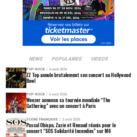
http://www.youup.com !
LES ALBUMS DE LA FOUINE SONT DISPONIBLES SUR
AMAZON
SUJETS ASSOCIÉS:
BOOBA
LA FOUINE
ROHFF
NEWS
POPULAIRES
VIDEOS
POP-ROCK
6 août 2026
ZZ Top annule brutalement son concert au Hollywood
Bowl
POP-ROCK
6 août 2026
Weezer annonce sa tournée mondiale “The
Gathering” avec un concert à Paris
SCÈNE FRANÇAISE
5 août 2026
Pascal Obispo, Zazie et Renaud réunis pour le
concert “SOS Solidarité Incendies” sur M6