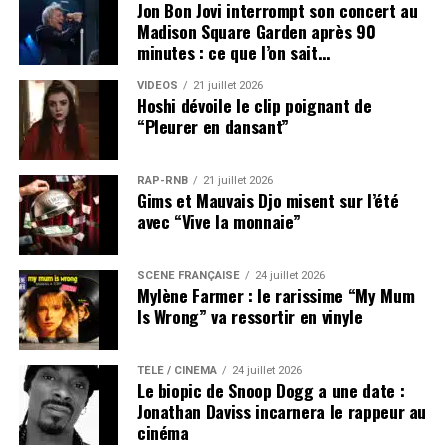
Jon Bon Jovi interrompt son concert au
Madison Square Garden après 90
minutes : ce que l’on sait…
VIDEOS
21 juillet 2026
Hoshi dévoile le clip poignant de
“Pleurer en dansant”
RAP-RNB
21 juillet 2026
Gims et Mauvais Djo misent sur l’été
avec “Vive la monnaie”
SCÈNE FRANÇAISE
24 juillet 2026
Mylène Farmer : le rarissime “My Mum
Is Wrong” va ressortir en vinyle
TÉLÉ / CINÉMA
24 juillet 2026
Le biopic de Snoop Dogg a une date :
Jonathan Daviss incarnera le rappeur au
cinéma