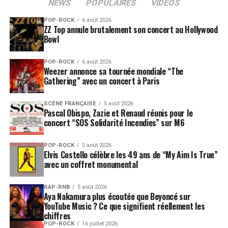
NEWS
POPULAIRES
VIDEOS
POP-ROCK
6 août 2026
ZZ Top annule brutalement son concert au Hollywood
Bowl
POP-ROCK
6 août 2026
Weezer annonce sa tournée mondiale “The
Gathering” avec un concert à Paris
SCÈNE FRANÇAISE
5 août 2026
Pascal Obispo, Zazie et Renaud réunis pour le
concert “SOS Solidarité Incendies” sur M6
POP-ROCK
5 août 2026
Elvis Costello célèbre les 49 ans de “My Aim Is True”
avec un coffret monumental
RAP-RNB
5 août 2026
Aya Nakamura plus écoutée que Beyoncé sur
YouTube Music ? Ce que signifient réellement les
chiffres
POP-ROCK
16 juillet 2026