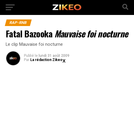
RAP-RNB
Fatal Bazooka
Mauvaise foi nocturne
Le clip Mauvaise foi nocturne
Publié
le
lundi 31 août 2009
Par
La rédaction Zikeo