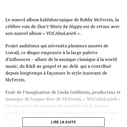
Le nouvel album kaléidoscopique de Bobby McFerrin, la
célèbre voix de
Don’t Worry be Happy
est de retour avec
son nouvel album « VOCAbuLarieS ».
Projet ambitieux qui nécessita plusieurs années de
travail, ce disque emprunte à la large palette
d’influences – allant de la musique classique à la world
music, du R&B au gospel et au-delà qui a contribué
depuis longtemps à façonner le style innovant de
McFerrin.
Fruit de l’imagination de Linda Goldstein, producteur et
manager de longue date de McFerrin, « VOCAbuLarieS »
est une sorte de musique d’ensemble vocal, faisant
appel à des formes de composition novatrices. Les sept
chansons de VOCAbuLarieS déploient une perspective
LIRE LA SUITE
kaléidoscopique sur les irrésistibles riffs vocaux de