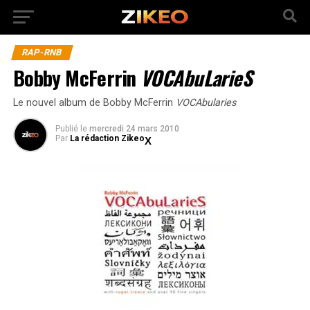
RAP-RNB
Bobby McFerrin
VOCAbuLarieS
Le nouvel album de Bobby McFerrin
VOCAbularies
Publié
le
mercredi 24 mars 2010
Par
La rédaction Zikeo