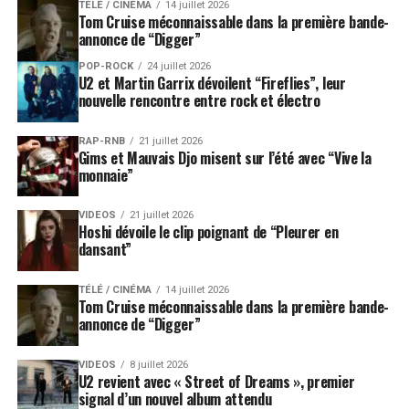
TÉLÉ / CINÉMA
14 juillet 2026
Tom Cruise méconnaissable dans la première bande-
annonce de “Digger”
POP-ROCK
24 juillet 2026
U2 et Martin Garrix dévoilent “Fireflies”, leur
nouvelle rencontre entre rock et électro
RAP-RNB
21 juillet 2026
Gims et Mauvais Djo misent sur l’été avec “Vive la
monnaie”
VIDEOS
21 juillet 2026
Hoshi dévoile le clip poignant de “Pleurer en
dansant”
TÉLÉ / CINÉMA
14 juillet 2026
Tom Cruise méconnaissable dans la première bande-
annonce de “Digger”
VIDEOS
8 juillet 2026
U2 revient avec « Street of Dreams », premier
signal d’un nouvel album attendu