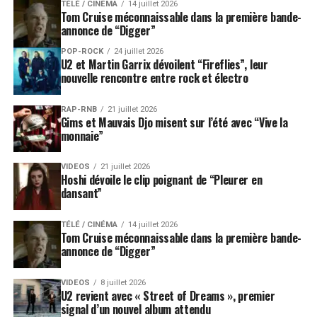
TÉLÉ / CINÉMA
14 juillet 2026
Tom Cruise méconnaissable dans la première bande-
annonce de “Digger”
POP-ROCK
24 juillet 2026
U2 et Martin Garrix dévoilent “Fireflies”, leur
nouvelle rencontre entre rock et électro
RAP-RNB
21 juillet 2026
Gims et Mauvais Djo misent sur l’été avec “Vive la
monnaie”
VIDEOS
21 juillet 2026
Hoshi dévoile le clip poignant de “Pleurer en
dansant”
TÉLÉ / CINÉMA
14 juillet 2026
Tom Cruise méconnaissable dans la première bande-
annonce de “Digger”
VIDEOS
8 juillet 2026
U2 revient avec « Street of Dreams », premier
signal d’un nouvel album attendu