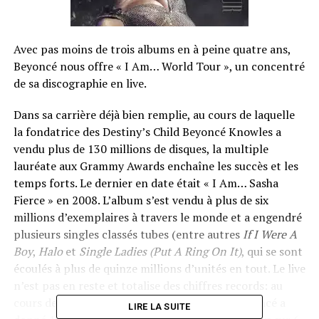
Avec pas moins de trois albums en à peine quatre ans,
Beyoncé nous offre « I Am… World Tour », un concentré
de sa discographie en live.
Dans sa carrière déjà bien remplie, au cours de laquelle
la fondatrice des Destiny’s Child Beyoncé Knowles a
vendu plus de 130 millions de disques, la multiple
lauréate aux Grammy Awards enchaîne les succès et les
temps forts. Le dernier en date était « I Am… Sasha
Fierce » en 2008. L’album s’est vendu à plus de six
millions d’exemplaires à travers le monde et a engendré
plusieurs singles classés tubes (entre autres
If I Were A
Boy
,
Halo
et
Single Ladies (Put A Ring On It)
, qui se sont
écoulés à plus de quinze millions d’unités en tout. Le live
n’est pas en reste et totalise des chiffres records: au
cours de sa tournée « I Am… World Tour » Beyoncé a
LIRE LA SUITE