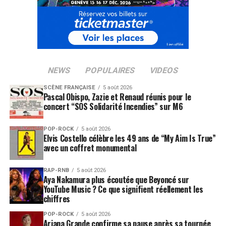
NEWS
POPULAIRES
VIDEOS
SCÈNE FRANÇAISE
5 août 2026
Pascal Obispo, Zazie et Renaud réunis pour le
concert “SOS Solidarité Incendies” sur M6
POP-ROCK
5 août 2026
Elvis Costello célèbre les 49 ans de “My Aim Is True”
avec un coffret monumental
RAP-RNB
5 août 2026
Aya Nakamura plus écoutée que Beyoncé sur
YouTube Music ? Ce que signifient réellement les
chiffres
POP-ROCK
5 août 2026
Ariana Grande confirme sa pause après sa tournée