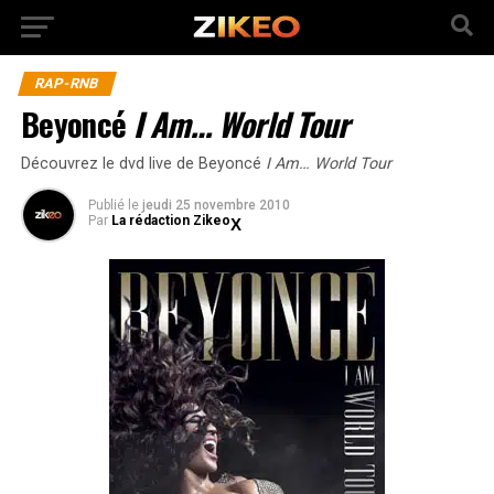
RAP-RNB
Beyoncé
I Am… World Tour
Découvrez le dvd live de Beyoncé
I Am… World Tour
Publié
le
jeudi 25 novembre 2010
Par
La rédaction Zikeo