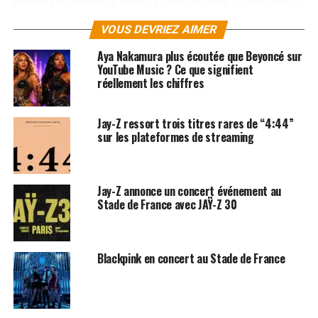
donné 108 concerts dans 78 villes et dans 32 pays sur 6
continents. Ses concerts ont drainé 1,1 millions de fans.
VOUS DEVRIEZ AIMER
« I Am… World Tour » nous offre un tour d’horizon en
Aya Nakamura plus écoutée que Beyoncé sur
live des plus grands tubes de la diva R’n’B, sorte de best
YouTube Music ? Ce que signifient
réellement les chiffres
of musical regroupant les hits de ses trois derniers
albums, « Dangerously in Love » (2003), « B Day » (2006),
et « I Am… Sasha Fierce » (2008).
Jay-Z ressort trois titres rares de “4:44”
sur les plateformes de streaming
Sony Music éditera le 26 novembre prochain le DVD « I
Am… World Tour » lequel retrace les moments-clés de
cette gigantesque tournée. Un résumé spectaculaire !
Jay-Z annonce un concert événement au
Stade de France avec JAŸ-Z 30
Blackpink en concert au Stade de France