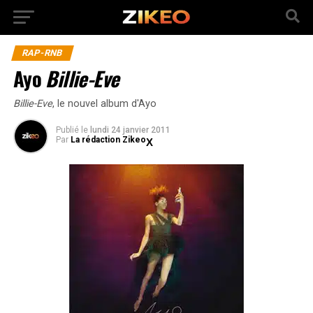
RAP-RNB
Ayo
Billie-Eve
Billie-Eve
, le nouvel album d'Ayo
Publié
le
lundi 24 janvier 2011
Par
La rédaction Zikeo