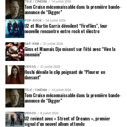
TÉLÉ / CINÉMA
14 juillet 2026
Tom Cruise méconnaissable dans la première bande-
annonce de “Digger”
POP-ROCK
24 juillet 2026
U2 et Martin Garrix dévoilent “Fireflies”, leur
nouvelle rencontre entre rock et électro
RAP-RNB
21 juillet 2026
Gims et Mauvais Djo misent sur l’été avec “Vive la
monnaie”
VIDEOS
21 juillet 2026
Hoshi dévoile le clip poignant de “Pleurer en
dansant”
TÉLÉ / CINÉMA
14 juillet 2026
Tom Cruise méconnaissable dans la première bande-
annonce de “Digger”
VIDEOS
8 juillet 2026
U2 revient avec « Street of Dreams », premier
signal d’un nouvel album attendu