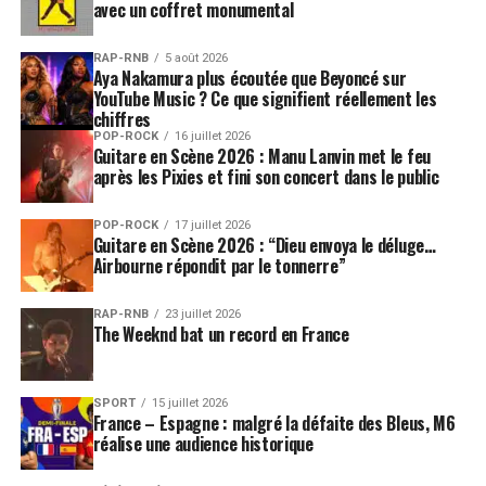
sonne comme une évidence.
avec un coffret monumental
RAP-RNB
5 août 2026
Aya Nakamura plus écoutée que Beyoncé sur
YouTube Music ? Ce que signifient réellement les
chiffres
POP-ROCK
16 juillet 2026
Guitare en Scène 2026 : Manu Lanvin met le feu
après les Pixies et fini son concert dans le public
POP-ROCK
17 juillet 2026
Guitare en Scène 2026 : “Dieu envoya le déluge…
Airbourne répondit par le tonnerre”
RAP-RNB
23 juillet 2026
The Weeknd bat un record en France
SPORT
15 juillet 2026
France – Espagne : malgré la défaite des Bleus, M6
réalise une audience historique
SUJETS ASSOCIÉS:
AYO
PATRICE