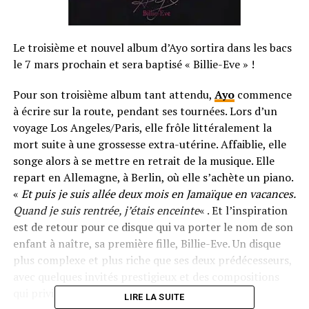
Le troisième et nouvel album d’Ayo sortira dans les bacs
le 7 mars prochain et sera baptisé « Billie-Eve » !
Pour son troisième album tant attendu,
Ayo
commence
à écrire sur la route, pendant ses tournées. Lors d’un
voyage Los Angeles/Paris, elle frôle littéralement la
mort suite à une grossesse extra-utérine. Affaiblie, elle
songe alors à se mettre en retrait de la musique. Elle
repart en Allemagne, à Berlin, où elle s’achète un piano.
«
Et puis je suis allée deux mois en Jamaïque en vacances.
Quand je suis rentrée, j’étais enceinte
« . Et l’inspiration
est de retour pour ce disque qui va porter le nom de son
enfant à naître, sa première fille, Billie-Eve. Un disque
plus complexe et plus riche que ses deux prédécesseurs,
avec quelques invités prestigieux et des compositions
qui privilégient l’émotion à fleur de peau.
LIRE LA SUITE