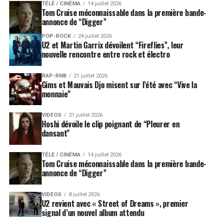
TÉLÉ / CINÉMA
14 juillet 2026
Tom Cruise méconnaissable dans la première bande-
annonce de “Digger”
POP-ROCK
24 juillet 2026
U2 et Martin Garrix dévoilent “Fireflies”, leur
nouvelle rencontre entre rock et électro
RAP-RNB
21 juillet 2026
Gims et Mauvais Djo misent sur l’été avec “Vive la
monnaie”
VIDEOS
21 juillet 2026
Hoshi dévoile le clip poignant de “Pleurer en
dansant”
TÉLÉ / CINÉMA
14 juillet 2026
Tom Cruise méconnaissable dans la première bande-
annonce de “Digger”
VIDEOS
8 juillet 2026
U2 revient avec « Street of Dreams », premier
signal d’un nouvel album attendu