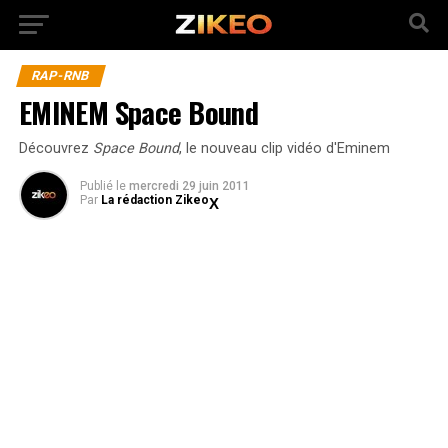
RAP-RNB
EMINEM Space Bound
Découvrez
Space Bound
, le nouveau clip vidéo d'Eminem
Publié
le
mercredi 29 juin 2011
Par
La rédaction Zikeo