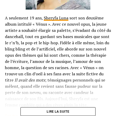
A seulement 19 ans,
Sheryfa Luna
sort son deuxième
album intitulé « Vénus ». Avec ce nouvel opus, la jeune
artiste a souhaité élargir sa palette, s’évadant du côté du
dancehall, tout en gardant ses bases musicales que sont
le r’n’b, la pop et le hip-hop. Fidèle à elle même, loin du
bling bling et de l’artificiel, elle aborde sur son nouvel
opus des thèmes qui lui sont chers, comme la thérapie
de l’écriture, l’amour de la musique, l’amour de son
homme, la question de ses racines. Avec « Vénus » on
trouve un clin d’oeil à ses fans avec la suite fictive du
titre
Il avait des mots
; témoignages personnels qui se
mêlent, quand elle revient sans fausse pudeur sur la
perte de son neveu, ou raconte avec candeur la
naissance de son fils. Aujourd’hui, Sheryfa est une
femme comblée qui a des rêves plein la tête.
LIRE LA SUITE