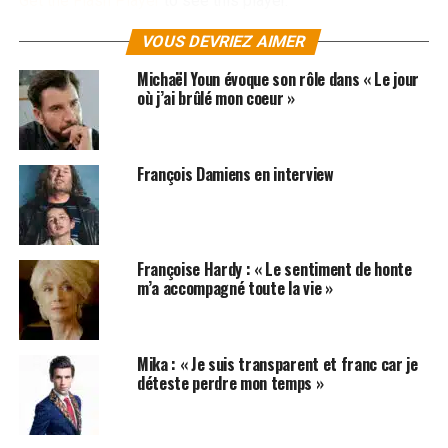
Get the Flash Player
to see this player.
VOUS DEVRIEZ AIMER
Label : Universal
Michaël Youn évoque son rôle dans « Le jour
où j’ai brûlé mon coeur »
SUJETS ASSOCIÉS:
INTERVIEW
SHERYFA LUNA
François Damiens en interview
Françoise Hardy : « Le sentiment de honte
m’a accompagné toute la vie »
Mika : « Je suis transparent et franc car je
déteste perdre mon temps »