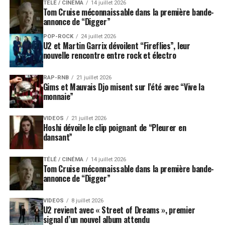
TÉLÉ / CINÉMA
14 juillet 2026
Tom Cruise méconnaissable dans la première bande-
annonce de “Digger”
POP-ROCK
24 juillet 2026
U2 et Martin Garrix dévoilent “Fireflies”, leur
nouvelle rencontre entre rock et électro
RAP-RNB
21 juillet 2026
Gims et Mauvais Djo misent sur l’été avec “Vive la
monnaie”
VIDEOS
21 juillet 2026
Hoshi dévoile le clip poignant de “Pleurer en
dansant”
TÉLÉ / CINÉMA
14 juillet 2026
Tom Cruise méconnaissable dans la première bande-
annonce de “Digger”
VIDEOS
8 juillet 2026
U2 revient avec « Street of Dreams », premier
signal d’un nouvel album attendu