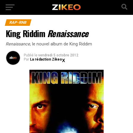
RAP-RNB
King Riddim
Renaissance
Renaissance
, le nouvel album de King Riddim
Publié
le
vendredi 5 octobre 2012
Par
La rédaction Zikeo