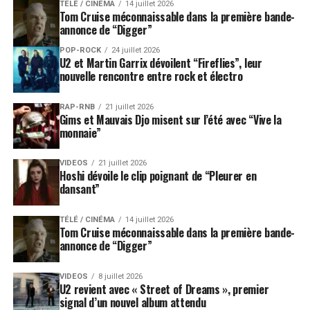
TÉLÉ / CINÉMA
14 juillet 2026
Tom Cruise méconnaissable dans la première bande-
annonce de “Digger”
POP-ROCK
24 juillet 2026
U2 et Martin Garrix dévoilent “Fireflies”, leur
nouvelle rencontre entre rock et électro
RAP-RNB
21 juillet 2026
Gims et Mauvais Djo misent sur l’été avec “Vive la
monnaie”
VIDEOS
21 juillet 2026
Hoshi dévoile le clip poignant de “Pleurer en
dansant”
TÉLÉ / CINÉMA
14 juillet 2026
Tom Cruise méconnaissable dans la première bande-
annonce de “Digger”
VIDEOS
8 juillet 2026
U2 revient avec « Street of Dreams », premier
signal d’un nouvel album attendu