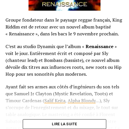
Groupe fondateur dans le paysage reggae français, King
Riddim est de retour avec un nouvel album baptisé
« Renaissance », dans les bacs le 9 novembre prochain.
C’est au studio Dynamix que l’album «
Renaissance
»
voit le jour. Entièrement écrit et composé par Sly
(chanteur lead) et Bombass (bassiste), ce nouvel album
dévoile dix titres aux influences roots, new roots ou Hip
Hop pour ses sonorités plus modernes.
Ayant fait ses armes aux côtés d’ingénieurs du son tels
que Samuel Jr Clayton (Mystic Revelation, Toots) et
Timour Cardenas (
Salif Keita
,
Alpha Blondy
…), Sly
s’occupe de l’enregistrement et du mixage, le tout sur
table analogique. Le mastering a été confié à Florent
Sabaton de chez Color Sound, lequel a travaillé entre
LIRE LA SUITE
autre sur les albums de David Guetta et Kanye West. Le