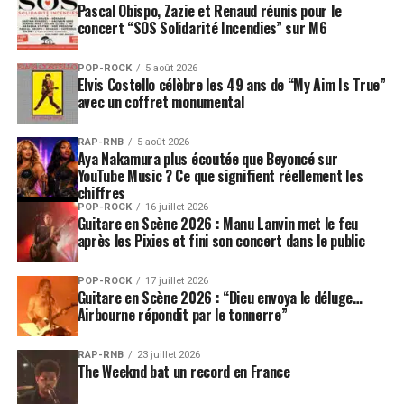
mais aussi de lutte. «
Olho no olho, les yeux dans les
Pascal Obispo, Zazie et Renaud réunis pour le
concert “SOS Solidarité Incendies” sur M6
yeux, sans rancœur ni colère
», précise Chico, fils de
cette terre nordestine où tout se joue sans détour, et qui
a mixé les us et coutumes des indigènes, des Portugais,
POP-ROCK
5 août 2026
Elvis Costello célèbre les 49 ans de “My Aim Is True”
des Hollandais, des Africains, des Juifs, des Arabes, qui
avec un coffret monumental
au fil du temps ont bâti son histoire si singulière.
RAP-RNB
5 août 2026
Rebouliço
, composé, pendant la pandémie, remet ainsi
Aya Nakamura plus écoutée que Beyoncé sur
YouTube Music ? Ce que signifient réellement les
au centre du jeu l’amour et la joie des Nordéstins, qui,
chiffres
sans être brisés par des conditions de vie parfois très
POP-ROCK
16 juillet 2026
mènent la danse des « festas juninas », les fêtes de la
Guitare en Scène 2026 : Manu Lanvin met le feu
après les Pixies et fini son concert dans le public
Saint Jean et de la Saint Pierre. Le plus grand risque
encouru par le Brésil ces dernières années a été
précisément l’extinction de la joie, cette alégria propre
POP-ROCK
17 juillet 2026
Guitare en Scène 2026 : “Dieu envoya le déluge…
au génie brésilien. Les méfaits du Covid-19 a certes failli
Airbourne répondit par le tonnerre”
la briser, mais le pays a subi d’autres outrages : ceux
infligés par le gouvernement de Jair Bolsonaro – voici
RAP-RNB
23 juillet 2026
The Weeknd bat un record en France
donc le pays face à la « pandemia » et au « pandemonio
», (demonio signifie démon). «
Bolsonaro est soutenu par