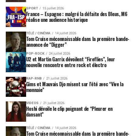
environ 20% de la population, qui pense à l’extrême
SPORT
15 juillet 2026
droite de l’extrême droite, qui, en s’appuyant sur une
France – Espagne : malgré la défaite des Bleus, M6
frange radicale des Evangéliques, sur des milices et des
réalise une audience historique
trafiquants pour imposer une vision médiévale de la
société et des femmes. Le problème, commente Chico
TÉLÉ / CINÉMA
14 juillet 2026
Tom Cruise méconnaissable dans la première bande-
Cesar, ce n’était pas seulement Hitler, c’était les Nazis
».
annonce de “Digger”
Chico César
est une fleur de cactus, baroque, qui a su
POP-ROCK
24 juillet 2026
U2 et Martin Garrix dévoilent “Fireflies”, leur
traduire en rythmes, en mélodies,en harmonies, les
nouvelle rencontre entre rock et électro
paradoxes, le messianisme, les amours ardentes ou
naïves, de ce sertao pierreux, parsemé de caatinga, les
RAP-RNB
21 juillet 2026
buissons ras qui retiennent l’humidité dans un océan de
Gims et Mauvais Djo misent sur l’été avec “Vive la
monnaie”
sécheresse. «
Le défi est de pouvoir embrasser le fer qui
nous transperce et nous blesse. S’octroyer le luxe du
pardon, évitant ainsi les fractures irrémédiables
», confie
VIDEOS
21 juillet 2026
Hoshi dévoile le clip poignant de “Pleurer en
l’artiste.
dansant”
En près de trente ans de carrière,
Chico César
est
TÉLÉ / CINÉMA
14 juillet 2026
devenu une figure centrale de la MPB (musique
Tom Cruise méconnaissable dans la première bande-