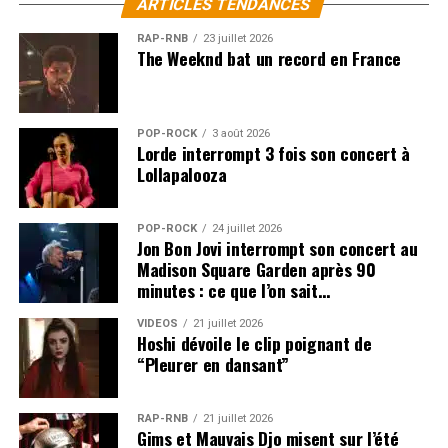
ARTICLES TENDANCES
LES ALBUMS DE CHICO CÉSAR SONT DISPONIBLES
RAP-RNB
23 juillet 2026
The Weeknd bat un record en France
ICI
SUJETS ASSOCIÉS:
FLAVIA COELHO
SALIF KEITA
POP-ROCK
3 août 2026
Lorde interrompt 3 fois son concert à
Lollapalooza
POP-ROCK
24 juillet 2026
Jon Bon Jovi interrompt son concert au
Madison Square Garden après 90
minutes : ce que l’on sait…
VIDEOS
21 juillet 2026
Hoshi dévoile le clip poignant de
“Pleurer en dansant”
RAP-RNB
21 juillet 2026
Gims et Mauvais Djo misent sur l’été