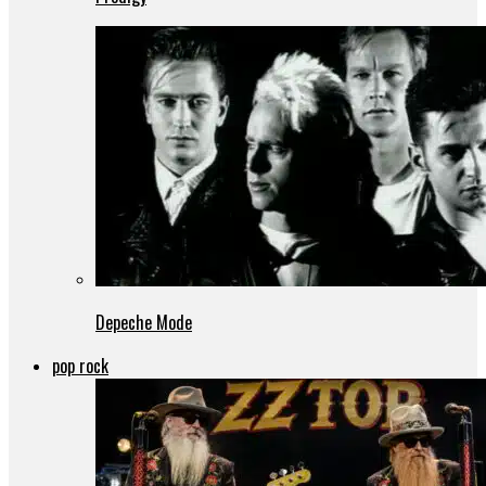
Depeche Mode
pop rock