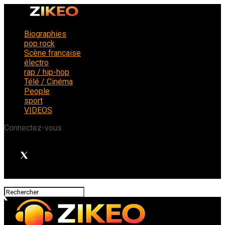
Biographies
pop rock
Scène française
électro
rap / hip-hop
Télé / Cinéma
People
sport
VIDEOS
Connectez-vous