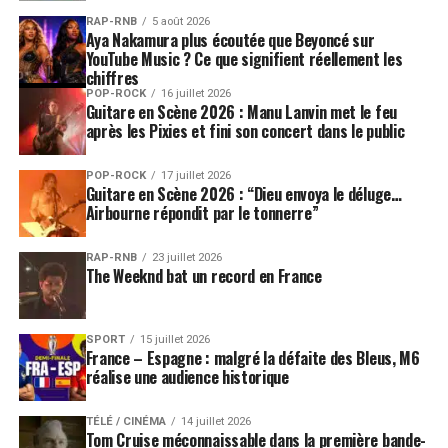
RAP-RNB
5 août 2026
Aya Nakamura plus écoutée que Beyoncé sur
YouTube Music ? Ce que signifient réellement les
chiffres
POP-ROCK
16 juillet 2026
Guitare en Scène 2026 : Manu Lanvin met le feu
après les Pixies et fini son concert dans le public
POP-ROCK
17 juillet 2026
Guitare en Scène 2026 : “Dieu envoya le déluge…
Airbourne répondit par le tonnerre”
RAP-RNB
23 juillet 2026
The Weeknd bat un record en France
SPORT
15 juillet 2026
France – Espagne : malgré la défaite des Bleus, M6
réalise une audience historique
TÉLÉ / CINÉMA
14 juillet 2026
Tom Cruise méconnaissable dans la première bande-