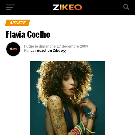
ARTISTE
Flavia Coelho
Publié
le
dimanche 27 décembre 2009
Par
La rédaction Zikeo