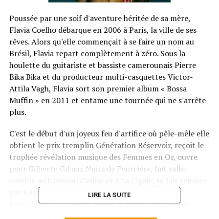
Poussée par une soif d'aventure héritée de sa mère,
Flavia Coelho débarque en 2006 à Paris, la ville de ses
rêves. Alors qu'elle commençait à se faire un nom au
Brésil, Flavia repart complètement à zéro. Sous la
houlette du guitariste et bassiste camerounais Pierre
Bika Bika et du producteur multi-casquettes Victor-
Attila Vagh, Flavia sort son premier album « Bossa
Muffin » en 2011 et entame une tournée qui ne s'arrête
plus.
C'est le début d'un joyeux feu d'artifice où pêle-mêle elle
obtient le prix tremplin Génération Réservoir, reçoit le
trophée révélation musique des Femmes en Or, ouvre
pour Gilberto Gil aux Nuits de Fourvière, fait salle
comble au Nouveau Casino et à La Cigale, se fait remixer
par Elisa Do Brazil, DJ Ordoeuvre et DJ Kayalik de
LIRE LA SUITE
Massilia Sound System, séduit la presse anglaise du
Guardian au Times, enregistre en duo avec Gari Greù la