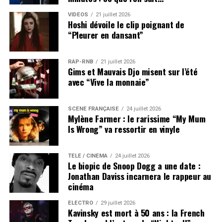
VIDEOS
21 juillet 2026
Hoshi dévoile le clip poignant de
“Pleurer en dansant”
RAP-RNB
21 juillet 2026
Gims et Mauvais Djo misent sur l’été
avec “Vive la monnaie”
SCÈNE FRANÇAISE
24 juillet 2026
Mylène Farmer : le rarissime “My Mum
Is Wrong” va ressortir en vinyle
TÉLÉ / CINÉMA
24 juillet 2026
Le biopic de Snoop Dogg a une date :
Jonathan Daviss incarnera le rappeur au
cinéma
ÉLECTRO
29 juillet 2026
Kavinsky est mort à 50 ans : la French