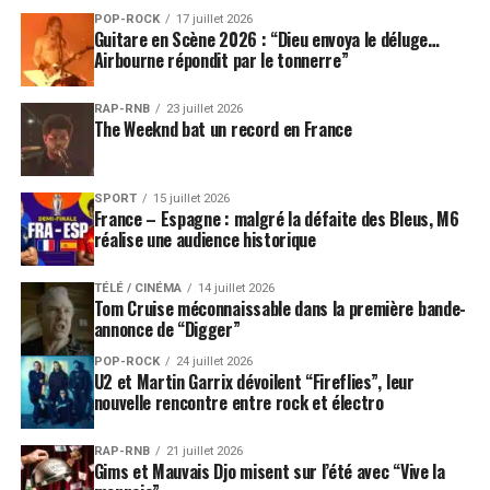
POP-ROCK
17 juillet 2026
Guitare en Scène 2026 : “Dieu envoya le déluge…
Airbourne répondit par le tonnerre”
RAP-RNB
23 juillet 2026
The Weeknd bat un record en France
SPORT
15 juillet 2026
France – Espagne : malgré la défaite des Bleus, M6
réalise une audience historique
TÉLÉ / CINÉMA
14 juillet 2026
Tom Cruise méconnaissable dans la première bande-
annonce de “Digger”
POP-ROCK
24 juillet 2026
U2 et Martin Garrix dévoilent “Fireflies”, leur
nouvelle rencontre entre rock et électro
RAP-RNB
21 juillet 2026
Gims et Mauvais Djo misent sur l’été avec “Vive la