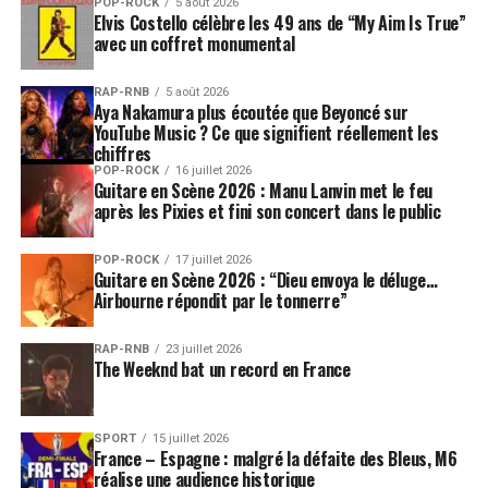
POP-ROCK
5 août 2026
Elvis Costello célèbre les 49 ans de “My Aim Is True”
avec un coffret monumental
RAP-RNB
5 août 2026
Aya Nakamura plus écoutée que Beyoncé sur
YouTube Music ? Ce que signifient réellement les
chiffres
POP-ROCK
16 juillet 2026
Guitare en Scène 2026 : Manu Lanvin met le feu
après les Pixies et fini son concert dans le public
POP-ROCK
17 juillet 2026
Guitare en Scène 2026 : “Dieu envoya le déluge…
Airbourne répondit par le tonnerre”
RAP-RNB
23 juillet 2026
The Weeknd bat un record en France
SPORT
15 juillet 2026
France – Espagne : malgré la défaite des Bleus, M6
réalise une audience historique