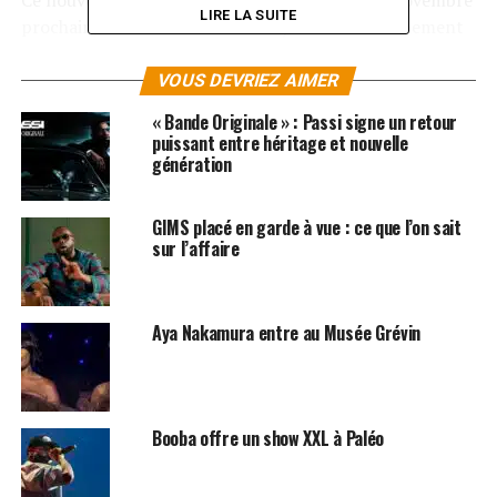
Ce nouvel opus, qui sortira dans les bacs le 25 novembre
LIRE LA SUITE
prochain, s’annonce d’ores et déjà comme l’événement
rap de cette fin d’année.
Les albums de Booba sont
disponibles sur
iTunes
et
Amazon
!
VOUS DEVRIEZ AIMER
« Bande Originale » : Passi signe un retour
SUJETS ASSOCIÉS:
puissant entre héritage et nouvelle
BOOBA
KAARIS
MAITRE GIMS
génération
GIMS placé en garde à vue : ce que l’on sait
sur l’affaire
Aya Nakamura entre au Musée Grévin
Booba offre un show XXL à Paléo