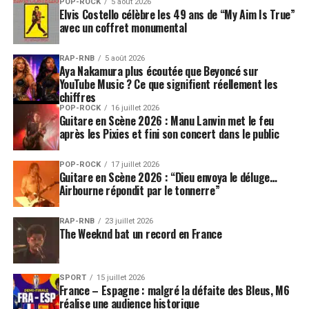
POP-ROCK
5 août 2026
Elvis Costello célèbre les 49 ans de “My Aim Is True”
avec un coffret monumental
RAP-RNB
5 août 2026
Aya Nakamura plus écoutée que Beyoncé sur
YouTube Music ? Ce que signifient réellement les
chiffres
POP-ROCK
16 juillet 2026
Guitare en Scène 2026 : Manu Lanvin met le feu
après les Pixies et fini son concert dans le public
POP-ROCK
17 juillet 2026
Guitare en Scène 2026 : “Dieu envoya le déluge…
Airbourne répondit par le tonnerre”
RAP-RNB
23 juillet 2026
The Weeknd bat un record en France
SPORT
15 juillet 2026
France – Espagne : malgré la défaite des Bleus, M6
réalise une audience historique