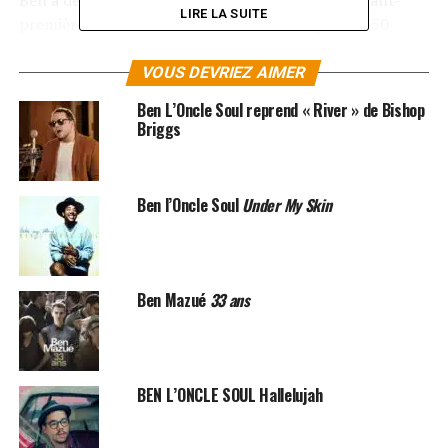
Ben a décidé de présenter ce nouvel album en avant-
LIRE LA SUITE
première sur scène, avec une tournée de plus de 50
dates à travers l’Europe, initiée en octobre 2013,
pendant laquelle il a croisé plus de 100 000 personnes.
VOUS DEVRIEZ AIMER
Ben L’Oncle Soul reprend « River » de Bishop
LES ALBUMS DE BEN L’ONCLE SOUL SONT
Briggs
DISPONIBLES ICI
SUJETS ASSOCIÉS:
BEN L ONCLE SOUL
BEN ONCLE SOUL
Ben l’Oncle Soul
Under My Skin
Ben Mazué
33 ans
BEN L’ONCLE SOUL Hallelujah