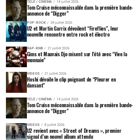
TÉLÉ / CINÉMA
14 juillet 2026
Tom Cruise méconnaissable dans la première bande-
annonce de “Digger”
POP-ROCK
24 juillet 2026
U2 et Martin Garrix dévoilent “Fireflies”, leur
nouvelle rencontre entre rock et électro
RAP-RNB
21 juillet 2026
Gims et Mauvais Djo misent sur l’été avec “Vive la
monnaie”
VIDEOS
21 juillet 2026
Hoshi dévoile le clip poignant de “Pleurer en
dansant”
TÉLÉ / CINÉMA
14 juillet 2026
Tom Cruise méconnaissable dans la première bande-
annonce de “Digger”
VIDEOS
8 juillet 2026
U2 revient avec « Street of Dreams », premier
signal d’un nouvel album attendu