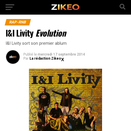
RAP-RNB
I&I Livity
Evolution
I&I Livity sort son premier ablum
Publié
le
mercredi 17 septembre 2014
Par
La rédaction Zikeo