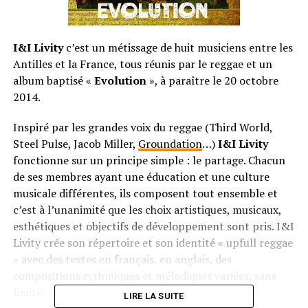
I&I Livity
c’est un métissage de huit musiciens entre les
Antilles et la France, tous réunis par le reggae et un
album baptisé «
Evolution
», à paraître le 20 octobre
2014.
Inspiré par les grandes voix du reggae (Third World,
Steel Pulse, Jacob Miller,
Groundation
…)
I&I Livity
fonctionne sur un principe simple : le partage. Chacun
de ses membres ayant une éducation et une culture
musicale différentes, ils composent tout ensemble et
c’est à l’unanimité que les choix artistiques, musicaux,
esthétiques et objectifs de développement sont pris. I&I
Livity crée son répertoire et son identité « upfull reggae
» avec des textes en français, en anglais, des
compositions rythmiques et mélodiques variées, sans
limite.
LIRE LA SUITE