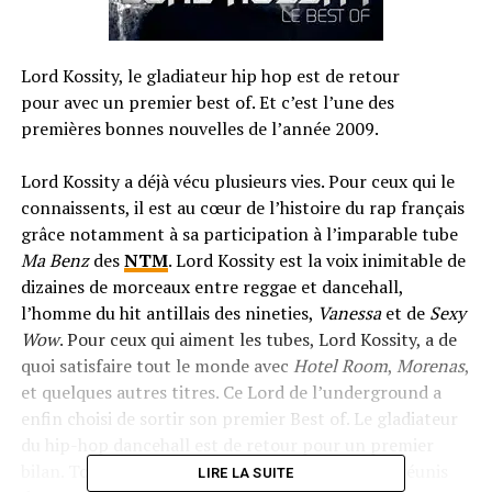
Lord Kossity, le gladiateur hip hop est de retour
pour avec un premier best of. Et c’est l’une des
premières bonnes nouvelles de l’année 2009.
Lord Kossity a déjà vécu plusieurs vies. Pour ceux qui le
connaissents, il est au cœur de l’histoire du rap français
grâce notamment à sa participation à l’imparable tube
Ma Benz
des
NTM
. Lord Kossity est la voix inimitable de
dizaines de morceaux entre reggae et dancehall,
l’homme du hit antillais des nineties,
Vanessa
et de
Sexy
Wow
. Pour ceux qui aiment les tubes, Lord Kossity, a de
quoi satisfaire tout le monde avec
Hotel Room
,
Morenas
,
et quelques autres titres. Ce Lord de l’underground a
enfin choisi de sortir son premier Best of. Le gladiateur
du hip-hop dancehall est de retour pour un premier
bilan. Tous les tubes de Lord Kossity sont enfin réunis
LIRE LA SUITE