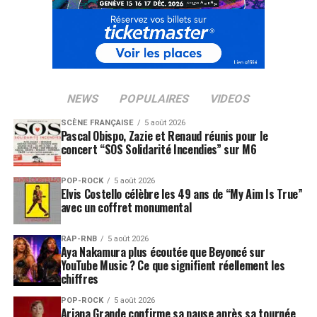
NEWS
POPULAIRES
VIDEOS
SCÈNE FRANÇAISE
5 août 2026
Pascal Obispo, Zazie et Renaud réunis pour le
concert “SOS Solidarité Incendies” sur M6
POP-ROCK
5 août 2026
Elvis Costello célèbre les 49 ans de “My Aim Is True”
avec un coffret monumental
RAP-RNB
5 août 2026
Aya Nakamura plus écoutée que Beyoncé sur
YouTube Music ? Ce que signifient réellement les
chiffres
POP-ROCK
5 août 2026
Ariana Grande confirme sa pause après sa tournée