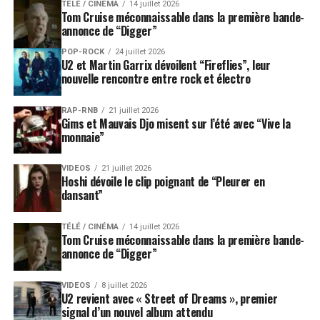
TÉLÉ / CINÉMA
14 juillet 2026
Tom Cruise méconnaissable dans la première bande-
annonce de “Digger”
POP-ROCK
24 juillet 2026
U2 et Martin Garrix dévoilent “Fireflies”, leur
nouvelle rencontre entre rock et électro
RAP-RNB
21 juillet 2026
Gims et Mauvais Djo misent sur l’été avec “Vive la
monnaie”
VIDEOS
21 juillet 2026
Hoshi dévoile le clip poignant de “Pleurer en
dansant”
TÉLÉ / CINÉMA
14 juillet 2026
Tom Cruise méconnaissable dans la première bande-
annonce de “Digger”
VIDEOS
8 juillet 2026
U2 revient avec « Street of Dreams », premier
signal d’un nouvel album attendu