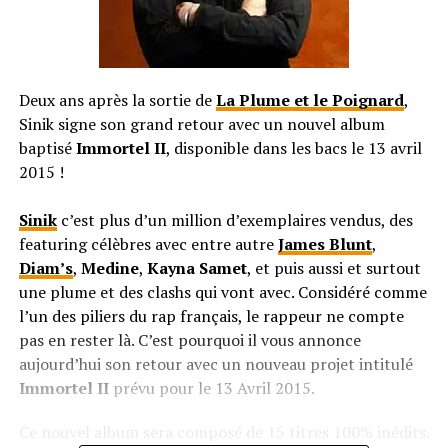
Deux ans après la sortie de
La Plume et le Poignard
,
Sinik signe son grand retour avec un nouvel album
baptisé
Immortel II
, disponible dans les bacs le 13 avril
2015 !
Sinik
c’est plus d’un million d’exemplaires vendus, des
featuring célèbres avec entre autre
James Blunt
,
Diam’s
,
Medine
,
Kayna Samet
, et puis aussi et surtout
une plume et des clashs qui vont avec. Considéré comme
l’un des piliers du rap français, le rappeur ne compte
pas en rester là. C’est pourquoi il vous annonce
aujourd’hui son retour avec un nouveau projet intitulé
Immortel II
prévu pour le 13 Avril 2015.
Ce nouvel album sera composé de 15 titres 100% inédits.