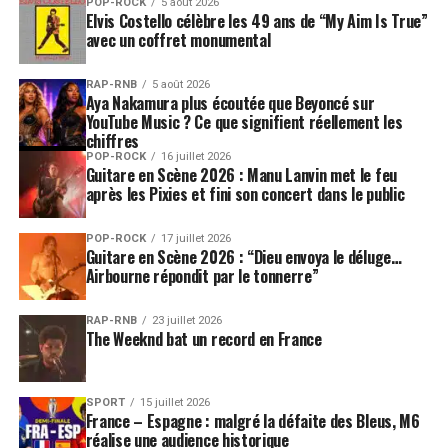
POP-ROCK
5 août 2026
Elvis Costello célèbre les 49 ans de “My Aim Is True”
avec un coffret monumental
RAP-RNB
5 août 2026
Aya Nakamura plus écoutée que Beyoncé sur
YouTube Music ? Ce que signifient réellement les
chiffres
POP-ROCK
16 juillet 2026
Guitare en Scène 2026 : Manu Lanvin met le feu
après les Pixies et fini son concert dans le public
POP-ROCK
17 juillet 2026
Guitare en Scène 2026 : “Dieu envoya le déluge…
Airbourne répondit par le tonnerre”
RAP-RNB
23 juillet 2026
The Weeknd bat un record en France
SPORT
15 juillet 2026
France – Espagne : malgré la défaite des Bleus, M6
réalise une audience historique