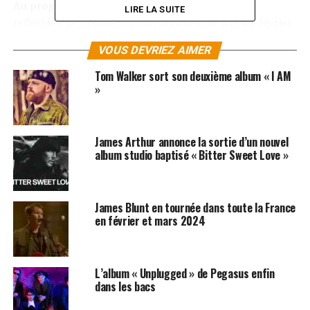
Au programme, des textes sombres et des rimes
LIRE LA SUITE
réfléchies. Le premier extrait sera dévoilé à la mi-février
alors soyez au rendez-vous. L’assassin va encore
VOUS DEVRIEZ AIMER
frapper !
Tom Walker sort son deuxième album « I AM
LES ALBUMS DE SINIK SONT DISPONIBLES ICI
»
SUJETS ASSOCIÉS:
JAMES BLUNT
MEDINE
SINIK
James Arthur annonce la sortie d’un nouvel
album studio baptisé « Bitter Sweet Love »
James Blunt en tournée dans toute la France
en février et mars 2024
L’album « Unplugged » de Pegasus enfin
dans les bacs