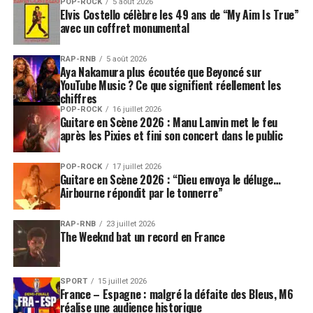
POP-ROCK
5 août 2026
Elvis Costello célèbre les 49 ans de “My Aim Is True”
avec un coffret monumental
RAP-RNB
5 août 2026
Aya Nakamura plus écoutée que Beyoncé sur
YouTube Music ? Ce que signifient réellement les
chiffres
POP-ROCK
16 juillet 2026
Guitare en Scène 2026 : Manu Lanvin met le feu
après les Pixies et fini son concert dans le public
POP-ROCK
17 juillet 2026
Guitare en Scène 2026 : “Dieu envoya le déluge…
Airbourne répondit par le tonnerre”
RAP-RNB
23 juillet 2026
The Weeknd bat un record en France
SPORT
15 juillet 2026
France – Espagne : malgré la défaite des Bleus, M6
réalise une audience historique