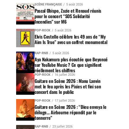
SCÈNE FRANÇAISE
5 août 2026
Pascal Obispo, Zazie et Renaud réunis
pour le concert “SOS Solidarité
Incendies” sur M6
POP-ROCK
5 août 2026
Elvis Costello célèbre les 49 ans de “My
Aim Is True” avec un coffret monumental
RAP-RNB
5 août 2026
Aya Nakamura plus écoutée que Beyoncé
sur YouTube Music ? Ce que signifient
réellement les chiffres
POP-ROCK
16 juillet 2026
Guitare en Scène 2026 : Manu Lanvin
met le feu après les Pixies et fini son
concert dans le public
POP-ROCK
17 juillet 2026
Guitare en Scène 2026 : “Dieu envoya le
déluge… Airbourne répondit par le
tonnerre”
RAP-RNB
23 juillet 2026