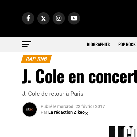
BIOGRAPHIES
POP ROCK
RAP-RNB
J. Cole en concer
J. Cole de retour à Paris
Publié
le
mercredi 22 février 2017
Par
La rédaction Zikeo