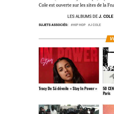
Cole est ouverte sur les sites de la Fna
LES ALBUMS DE
J. COLE
SUJETS ASSOCIÉS:
HIP HOP
J COLE
V
Tracy De Sá dévoile « Stay In Power »
50 CENT
Paris