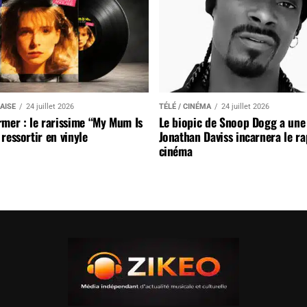
AISE
24 juillet 2026
TÉLÉ / CINÉMA
24 juillet 2026
mer : le rarissime “My Mum Is
Le biopic de Snoop Dogg a une 
ressortir en vinyle
Jonathan Daviss incarnera le r
cinéma