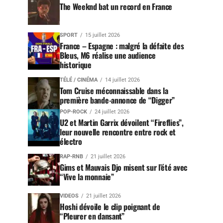
The Weeknd bat un record en France
SPORT
15 juillet 2026
France – Espagne : malgré la défaite des
Bleus, M6 réalise une audience
historique
TÉLÉ / CINÉMA
14 juillet 2026
Tom Cruise méconnaissable dans la
première bande-annonce de “Digger”
POP-ROCK
24 juillet 2026
U2 et Martin Garrix dévoilent “Fireflies”,
leur nouvelle rencontre entre rock et
électro
RAP-RNB
21 juillet 2026
Gims et Mauvais Djo misent sur l’été avec
“Vive la monnaie”
VIDEOS
21 juillet 2026
Hoshi dévoile le clip poignant de
“Pleurer en dansant”