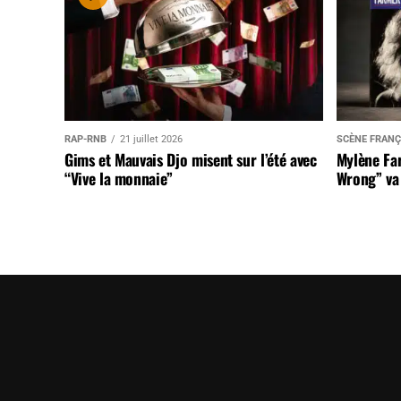
RAP-RNB
21 juillet 2026
SCÈNE FRANÇ
Gims et Mauvais Djo misent sur l’été avec
Mylène Far
“Vive la monnaie”
Wrong” va 