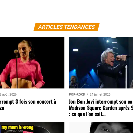
ARTICLES TENDANCES
3 août 2026
POP-ROCK
24 juillet 2026
rrompt 3 fois son concert à
Jon Bon Jovi interrompt son co
za
Madison Square Garden après 
: ce que l’on sait…