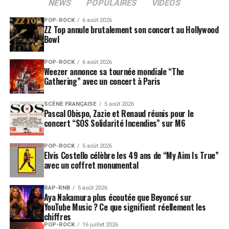
NEWS
POPULAIRES
VIDEOS
POP-ROCK
6 août 2026
ZZ Top annule brutalement son concert au Hollywood
Bowl
POP-ROCK
6 août 2026
Weezer annonce sa tournée mondiale “The
Gathering” avec un concert à Paris
SCÈNE FRANÇAISE
5 août 2026
Pascal Obispo, Zazie et Renaud réunis pour le
concert “SOS Solidarité Incendies” sur M6
POP-ROCK
5 août 2026
Elvis Costello célèbre les 49 ans de “My Aim Is True”
avec un coffret monumental
RAP-RNB
5 août 2026
Aya Nakamura plus écoutée que Beyoncé sur
YouTube Music ? Ce que signifient réellement les
chiffres
POP-ROCK
16 juillet 2026