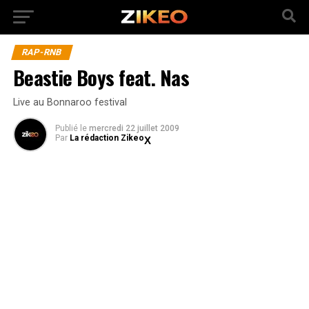
RAP-RNB
Beastie Boys feat. Nas
Live au Bonnaroo festival
Publié
le
mercredi 22 juillet 2009
Par
La rédaction Zikeo