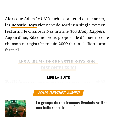
Alors que Adam ‘MCA’ Yauch est atteind d’un cancer,
les
Beastie Boys
viennent de sortir un single avec en
featuring le chanteur Nas intitulé
Too Many Rappers
.
Aujourd’hui, Zikeo.net vous propose de découvrir cette
chanson enregistrée en juin 2009 durant le Bonnaroo
festival.
LES ALBUMS DES BEASTIE BOYS SONT
DISPONIBLES ICI
LIRE LA SUITE
SUJETS ASSOCIÉS:
BEASTIE BOYS
CANCER
CLIP
NAS
VOUS DEVRIEZ AIMER
Le groupe de rap français Svinkels s’offre
une belle rechute