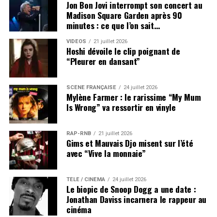
Jon Bon Jovi interrompt son concert au
Madison Square Garden après 90
minutes : ce que l’on sait…
VIDEOS
21 juillet 2026
Hoshi dévoile le clip poignant de
“Pleurer en dansant”
SCÈNE FRANÇAISE
24 juillet 2026
Mylène Farmer : le rarissime “My Mum
Is Wrong” va ressortir en vinyle
RAP-RNB
21 juillet 2026
Gims et Mauvais Djo misent sur l’été
avec “Vive la monnaie”
TÉLÉ / CINÉMA
24 juillet 2026
Le biopic de Snoop Dogg a une date :
Jonathan Daviss incarnera le rappeur au
cinéma