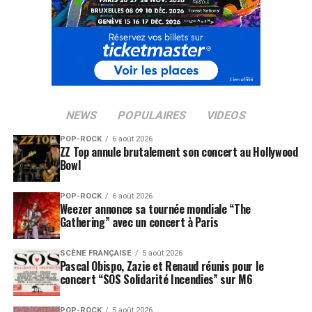
titres inédits issus de son nouvel album.
Billetterie : dates de mise en
vente et plateformes officielles
La demande s’annonce extrêmement forte. Voici les
informations clés à retenir pour réserver vos places : La
NEWS
POPULAIRES
VIDEOS
préventes
aura lieu à partir du
mercredi 14 janvier
POP-ROCK
6 août 2026
2026
. La
vente générale
se déroulera le
jeudi 15
ZZ Top annule brutalement son concert au Hollywood
Bowl
janvier 2026 à 12h00
. Les billets seront disponibles sur
les plateformes agréées comme
Ticketmaster
!
POP-ROCK
6 août 2026
Weezer annonce sa tournée mondiale “The
LES ALBUMS DE BRUNO MARS SONT DISPONIBLES
Gathering” avec un concert à Paris
ICI
SCÈNE FRANÇAISE
5 août 2026
Pascal Obispo, Zazie et Renaud réunis pour le
SUJETS ASSOCIÉS:
BRUNO MARS
concert “SOS Solidarité Incendies” sur M6
POP-ROCK
5 août 2026