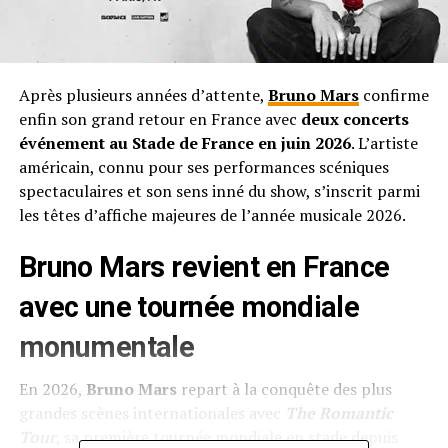
Après plusieurs années d’attente,
Bruno Mars
confirme
enfin son grand retour en France avec
deux concerts
événement au Stade de France en juin 2026
. L’artiste
américain, connu pour ses performances scéniques
spectaculaires et son sens inné du show, s’inscrit parmi
les têtes d’affiche majeures de l’année musicale 2026.
Bruno Mars revient en France
avec une tournée mondiale
monumentale
En 2026,
Bruno Mars
repart à la conquête des plus
grandes scènes internationales avec
The Romantic
Tour
, sa première tournée mondiale en stade depuis