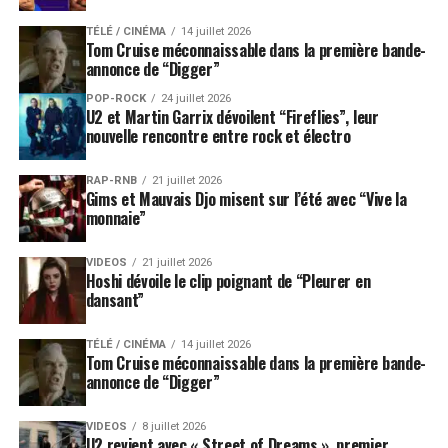
TÉLÉ / CINÉMA
14 juillet 2026
Tom Cruise méconnaissable dans la première bande-
annonce de “Digger”
POP-ROCK
24 juillet 2026
U2 et Martin Garrix dévoilent “Fireflies”, leur
nouvelle rencontre entre rock et électro
RAP-RNB
21 juillet 2026
Gims et Mauvais Djo misent sur l’été avec “Vive la
monnaie”
VIDEOS
21 juillet 2026
Hoshi dévoile le clip poignant de “Pleurer en
dansant”
TÉLÉ / CINÉMA
14 juillet 2026
Tom Cruise méconnaissable dans la première bande-
annonce de “Digger”
VIDEOS
8 juillet 2026
U2 revient avec « Street of Dreams », premier