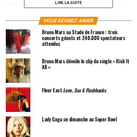
LIRE LA SUITE
près de dix ans. Ce nouveau tour accompagne la sortie
de son
nouvel album studio
, très attendu par ses fans,
et promet un spectacle à la hauteur de sa réputation :
VOUS DEVRIEZ AIMER
une production XXL, une scénographie soignée et une
Bruno Mars au Stade de France : trois
setlist mêlant tubes planétaires et nouveaux titres.
concerts géants et 240.000 spectateurs
attendus
Dates officielles des concerts
de Bruno Mars au Stade de
Bruno Mars dévoile le clip du single « Risk It
All »
France
Les fans français auront droit à
deux soirées
Fleur East
Love, Sax & Flashbacks
exceptionnelles
dans l’enceinte mythique de Saint-
Denis :
Samedi 20 juin 2026
Lady Gaga ce dimanche au Super Bowl
Dimanche 21 juin 2026