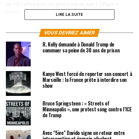
ou s’il s’offre juste un gros coup de pub ? Affaire à
suivre…
LIRE LA SUITE
LES ALBUMS DE KANYE WEST SONT DISPONIBLES
ICI
VOUS DEVRIEZ AIMER
R. Kelly demande à Donald Trump de
SUJETS ASSOCIÉS:
commuer sa peine de 30 ans de prison
DONALD TRUMP
KANYE WEST
Kanye West forcé de reporter son concert à
Marseille : la France prête à interdire son
show
Bruce Springsteen : « Streets of
Minneapolis », une protest song contre l’ICE
de Trump
Avec “5ive” Davido signe un retour entre
introspection et énergie afrobeat