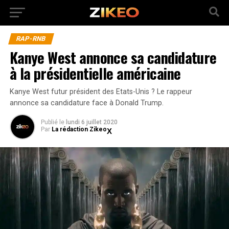
RAP-RNB
Kanye West annonce sa candidature
à la présidentielle américaine
Kanye West futur président des Etats-Unis ? Le rappeur
annonce sa candidature face à Donald Trump.
Publié
le
lundi 6 juillet 2020
Par
La rédaction Zikeo