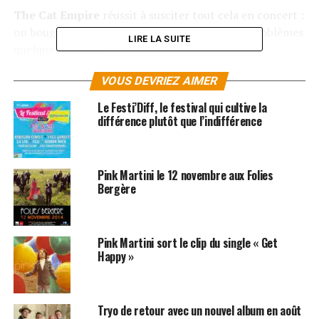
The Cat Empire
réussit à susciter tout cela en concert :
on bouge, on danse, on chante, on oublie nos problèmes
LIRE LA SUITE
quelques minutes…
De retour en France le
16 mars 2023 au Casino de
VOUS DEVRIEZ AIMER
Paris,
on ne pourrait que conseiller d’aller applaudir
Le Festi’Diff, le festival qui cultive la
The Cat Empire
sur scène : bonne humeur, convivialité
différence plutôt que l’indifférence
et rythmes endiablés seront de la partie !
LES ALBUMS DE THE CAT EMPIRE SONT
Pink Martini le 12 novembre aux Folies
DISPONIBLES ICI
Bergère
RÉSERVER VOS BILLETS
Pink Martini sort le clip du single « Get
Happy »
SUJETS ASSOCIÉS:
BABYLON CIRCUS
PINK MARTINI
THE CAT EMPIRE
Tryo de retour avec un nouvel album en août