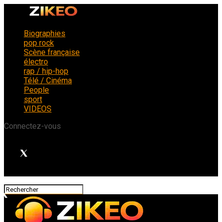
Biographies
pop rock
Scène française
électro
rap / hip-hop
Télé / Cinéma
People
sport
VIDEOS
Connectez-vous