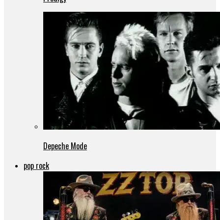
Depeche Mode
pop rock