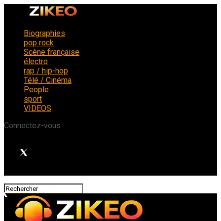
Biographies
pop rock
Scène française
électro
rap / hip-hop
Télé / Cinéma
People
sport
VIDEOS
Connectez-vous