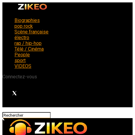
Biographies
pop rock
Scène française
électro
rap / hip-hop
Télé / Cinéma
People
sport
VIDEOS
Connectez-vous