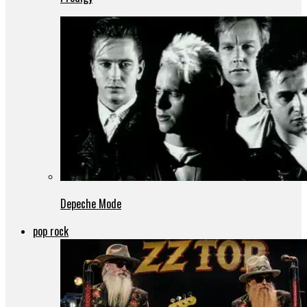
Depeche Mode
pop rock