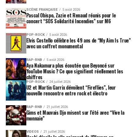
SCÈNE FRANÇAISE
5 août 2026
Pascal Obispo, Zazie et Renaud réunis pour le
concert “SOS Solidarité Incendies” sur M6
POP-ROCK
5 août 2026
Elvis Costello célèbre les 49 ans de “My Aim Is True”
avec un coffret monumental
RAP-RNB
5 août 2026
Aya Nakamura plus écoutée que Beyoncé sur
YouTube Music ? Ce que signifient réellement les
chiffres
POP-ROCK
24 juillet 2026
U2 et Martin Garrix dévoilent “Fireflies”, leur
nouvelle rencontre entre rock et électro
RAP-RNB
21 juillet 2026
Gims et Mauvais Djo misent sur l’été avec “Vive la
monnaie”
VIDEOS
21 juillet 2026