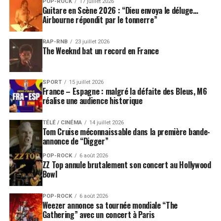
POP-ROCK
17 juillet 2026
Guitare en Scène 2026 : “Dieu envoya le déluge…
Airbourne répondit par le tonnerre”
RAP-RNB
23 juillet 2026
The Weeknd bat un record en France
SPORT
15 juillet 2026
France – Espagne : malgré la défaite des Bleus, M6
réalise une audience historique
TÉLÉ / CINÉMA
14 juillet 2026
Tom Cruise méconnaissable dans la première bande-
annonce de “Digger”
POP-ROCK
6 août 2026
ZZ Top annule brutalement son concert au Hollywood
Bowl
POP-ROCK
6 août 2026
Weezer annonce sa tournée mondiale “The
Gathering” avec un concert à Paris