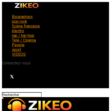
Biographies
pop rock
Scène française
électro
rap / hip-hop
Télé / Cinéma
People
sport
VIDEOS
Connectez-vous